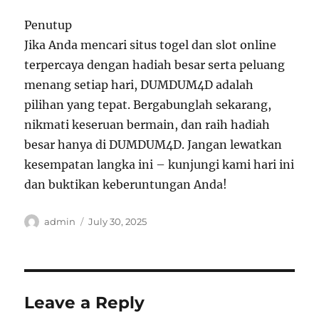
Penutup
Jika Anda mencari situs togel dan slot online
terpercaya dengan hadiah besar serta peluang
menang setiap hari, DUMDUM4D adalah
pilihan yang tepat. Bergabunglah sekarang,
nikmati keseruan bermain, dan raih hadiah
besar hanya di DUMDUM4D. Jangan lewatkan
kesempatan langka ini – kunjungi kami hari ini
dan buktikan keberuntungan Anda!
Author
Posted
admin
July 30, 2025
on
Leave a Reply