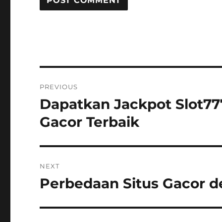
Post
PREVIOUS
navigation
Dapatkan Jackpot Slot777
Previous
post:
Gacor Terbaik
NEXT
Perbedaan Situs Gacor d
Next
post: