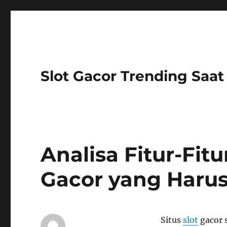
Slot Gacor Trending Saat
Analisa Fitur-Fitu
Gacor yang Harus
Situs
slot
gacor 