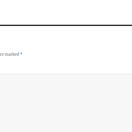
 are marked
*