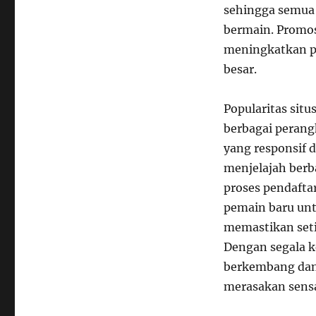
sehingga semua
bermain. Promosi
meningkatkan p
besar.
Popularitas situ
berbagai perang
yang responsif
menjelajah berb
proses pendaft
pemain baru unt
memastikan setia
Dengan segala ke
berkembang dan 
merasakan sensa