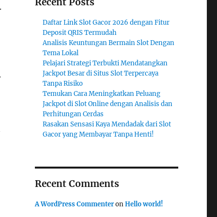
Recent Posts
.
Daftar Link Slot Gacor 2026 dengan Fitur
Deposit QRIS Termudah
Analisis Keuntungan Bermain Slot Dengan
Tema Lokal
Pelajari Strategi Terbukti Mendatangkan
Jackpot Besar di Situs Slot Terpercaya
.
Tanpa Risiko
Temukan Cara Meningkatkan Peluang
Jackpot di Slot Online dengan Analisis dan
Perhitungan Cerdas
Rasakan Sensasi Kaya Mendadak dari Slot
n
Gacor yang Membayar Tanpa Henti!
Recent Comments
A WordPress Commenter
on
Hello world!