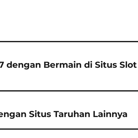
 dengan Bermain di Situs Slot
engan Situs Taruhan Lainnya