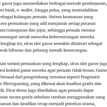
ot gacor juga menyediakan berbagai metode pembayaran,
sfer bank, e-wallet, hingga pulsa, yang memudahkan
berbagai kalangan pemain. Sistem keamanan yang
stem permainan yang adil menjamin setiap putaran
ara transparan dan jujur, sehingga pemain merasa
rsemangat untuk mencoba keberuntungan mereka.
engkap ini, situs slot gacor semakin diminati sebagai
ntuk hiburan dan peluang meraih keuntungan.
an variasi permainan yang lengkap, situs slot gacor jug
ui koleksi game mereka agar pemain tidak bosan. Game
 berasal dari pengembang ternama seperti Pragmatic
an Microgaming, yang dikenal akan kualitas grafis dan
k. Fitur demo juga disediakan agar pemain dapat
nan secara gratis sebelum taruhan menggunakan uang
manan dan keadilan tetap menjadi prioritas utama,