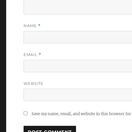
NAME
*
EMAIL
*
WEBSITE
Save my name, email, and website in this browser for