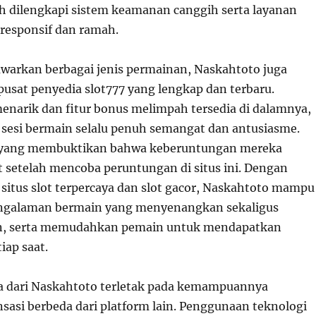
lah dilengkapi sistem keamanan canggih serta layanan
responsif dan ramah.
arkan berbagai jenis permainan, Naskahtoto juga
pusat penyedia slot777 yang lengkap dan terbaru.
enarik dan fitur bonus melimpah tersedia di dalamnya,
sesi bermain selalu penuh semangat dan antusiasme.
yang membuktikan bahwa keberuntungan mereka
 setelah mencoba peruntungan di situs ini. Dengan
 situs slot terpercaya dan slot gacor, Naskahtoto mampu
galaman bermain yang menyenangkan sekaligus
, serta memudahkan pemain untuk mendapatkan
iap saat.
a dari Naskahtoto terletak pada kemampuannya
asi berbeda dari platform lain. Penggunaan teknologi