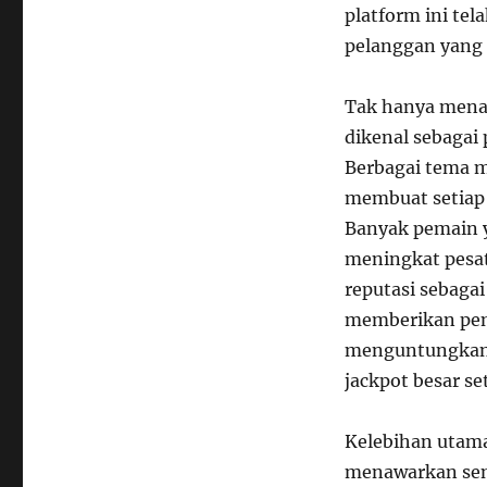
platform ini te
pelanggan yang 
Tak hanya menaw
dikenal sebagai 
Berbagai tema m
membuat setiap 
Banyak pemain 
meningkat pesat
reputasi sebagai
memberikan pen
menguntungkan
jackpot besar set
Kelebihan utam
menawarkan sens