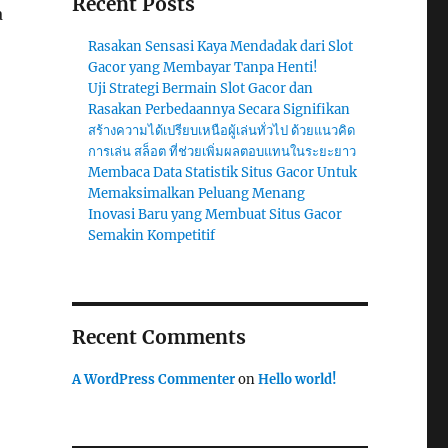
Recent Posts
a
Rasakan Sensasi Kaya Mendadak dari Slot
Gacor yang Membayar Tanpa Henti!
Uji Strategi Bermain Slot Gacor dan
Rasakan Perbedaannya Secara Signifikan
สร้างความได้เปรียบเหนือผู้เล่นทั่วไป ด้วยแนวคิด
การเล่น สล็อต ที่ช่วยเพิ่มผลตอบแทนในระยะยาว
Membaca Data Statistik Situs Gacor Untuk
Memaksimalkan Peluang Menang
Inovasi Baru yang Membuat Situs Gacor
Semakin Kompetitif
Recent Comments
A WordPress Commenter
on
Hello world!