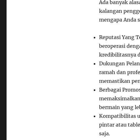
Ada banyak alas
kalangan pengge
mengapa Anda se
Reputasi Yang T
beroperasi den
kredibilitasnya 
Dukungan Pelan
ramah dan profe
memastikan pen
Berbagai Promo
memaksimalkan 
bermain yang l
Kompatibilitas
pintar atau tab
saja.