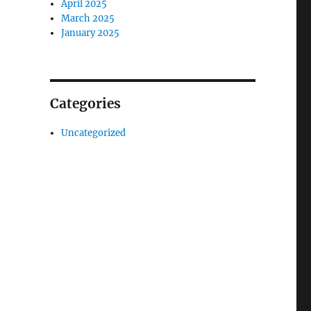
April 2025
March 2025
January 2025
Categories
Uncategorized