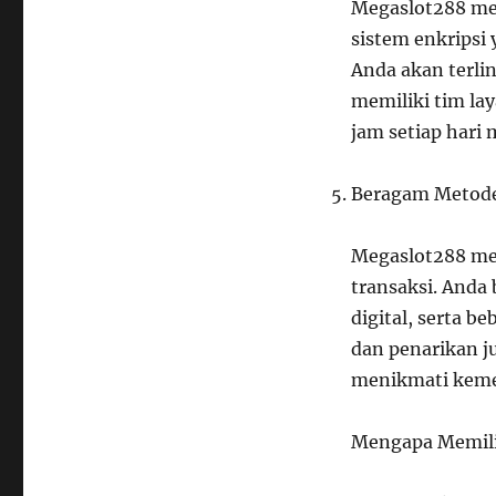
Megaslot288 me
sistem enkripsi
Anda akan terlin
memiliki tim la
jam setiap hari m
Beragam Metod
Megaslot288 me
transaksi. Anda
digital, serta b
dan penarikan ju
menikmati kem
Mengapa Memili