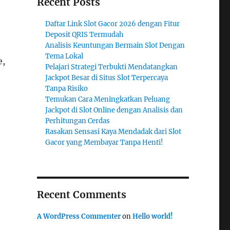
Recent Posts
Daftar Link Slot Gacor 2026 dengan Fitur
Deposit QRIS Termudah
Analisis Keuntungan Bermain Slot Dengan
Tema Lokal
e,
Pelajari Strategi Terbukti Mendatangkan
Jackpot Besar di Situs Slot Terpercaya
Tanpa Risiko
Temukan Cara Meningkatkan Peluang
Jackpot di Slot Online dengan Analisis dan
Perhitungan Cerdas
Rasakan Sensasi Kaya Mendadak dari Slot
Gacor yang Membayar Tanpa Henti!
Recent Comments
A WordPress Commenter
on
Hello world!