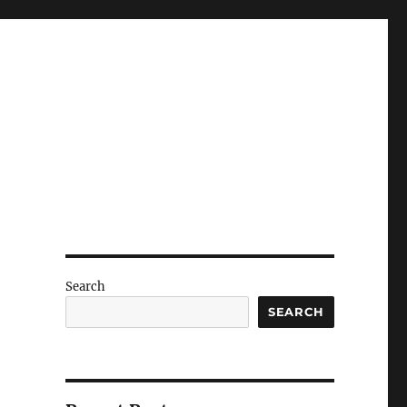
Search
SEARCH