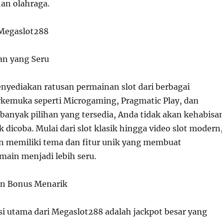
han olahraga.
 Megaslot288
an yang Seru
yediakan ratusan permainan slot dari berbagai
emuka seperti Microgaming, Pragmatic Play, dan
banyak pilihan yang tersedia, Anda tidak akan kehabisa
dicoba. Mulai dari slot klasik hingga video slot modern
n memiliki tema dan fitur unik yang membuat
ain menjadi lebih seru.
an Bonus Menarik
ksi utama dari Megaslot288 adalah jackpot besar yang