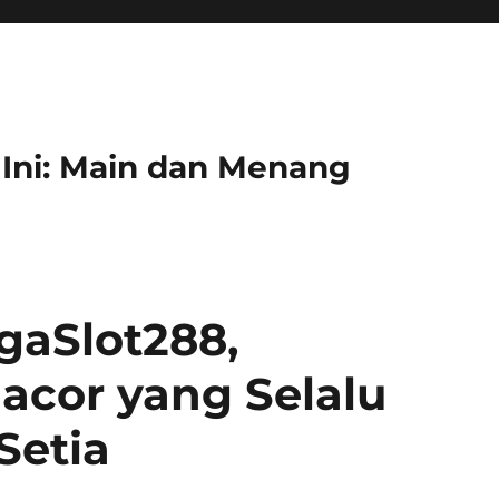
 Ini: Main dan Menang
gaSlot288,
acor yang Selalu
Setia