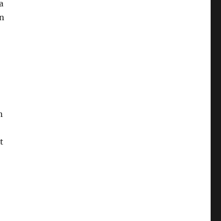
a
an
n
t