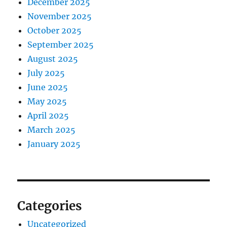
December 2025
November 2025
October 2025
September 2025
August 2025
July 2025
June 2025
May 2025
April 2025
March 2025
January 2025
Categories
Uncategorized