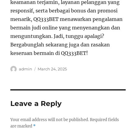
keamanan terjamin, layanan pelanggan yang
responsif, serta berbagai bonus dan promosi
menarik, QQ333BET menawarkan pengalaman
bermain judi online yang menyenangkan dan
menguntungkan. Jadi, tunggu apalagi?
Bergabunglah sekarang juga dan rasakan
keseruan bermain di QQ333BET!
Author
Posted
admin
March 24, 2025
on
Leave a Reply
Your email address will not be published.
Required fields
are marked
*