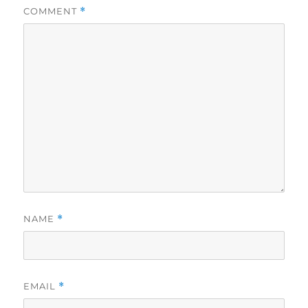
COMMENT
*
NAME
*
EMAIL
*