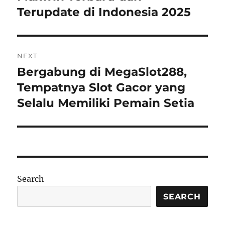
Terupdate di Indonesia 2025
NEXT
Bergabung di MegaSlot288,
Next
post:
Tempatnya Slot Gacor yang
Selalu Memiliki Pemain Setia
Search
SEARCH