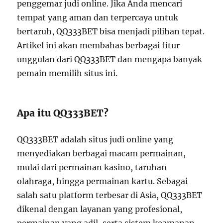
penggemar judi online. Jika Anda mencari
tempat yang aman dan terpercaya untuk
bertaruh, QQ333BET bisa menjadi pilihan tepat.
Artikel ini akan membahas berbagai fitur
unggulan dari QQ333BET dan mengapa banyak
pemain memilih situs ini.
Apa itu QQ333BET?
QQ333BET adalah situs judi online yang
menyediakan berbagai macam permainan,
mulai dari permainan kasino, taruhan
olahraga, hingga permainan kartu. Sebagai
salah satu platform terbesar di Asia, QQ333BET
dikenal dengan layanan yang profesional,