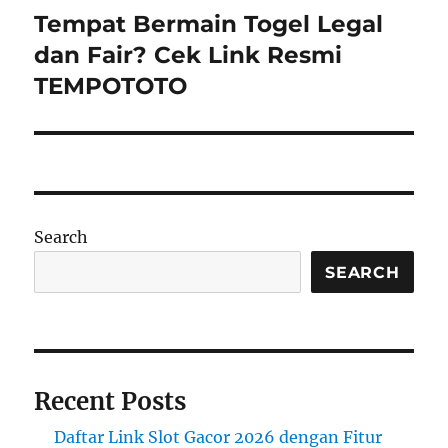
Tempat Bermain Togel Legal
Next
post:
dan Fair? Cek Link Resmi
TEMPOTOTO
Search
SEARCH
Recent Posts
Daftar Link Slot Gacor 2026 dengan Fitur