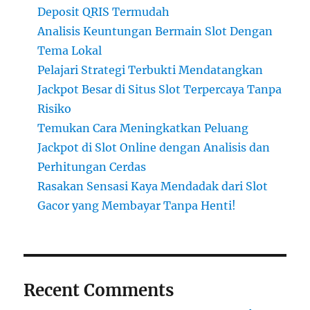
Deposit QRIS Termudah
Analisis Keuntungan Bermain Slot Dengan
Tema Lokal
Pelajari Strategi Terbukti Mendatangkan
Jackpot Besar di Situs Slot Terpercaya Tanpa
Risiko
Temukan Cara Meningkatkan Peluang
Jackpot di Slot Online dengan Analisis dan
Perhitungan Cerdas
Rasakan Sensasi Kaya Mendadak dari Slot
Gacor yang Membayar Tanpa Henti!
Recent Comments