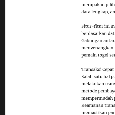
merupakan pilih
data lengkap, an
Fitur-fitur in
berdasarkan dat
Gabungan antar
menyenangkan m
pemain togel ser
Transaksi Cepa
Salah satu hal 
melakukan tran
metode pembayar
mempermudah pe
Keamanan transa
memastikan para