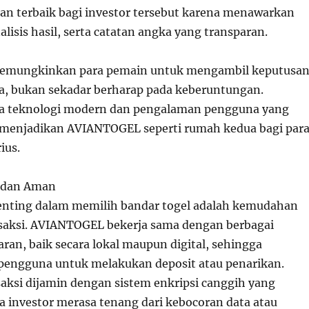
an terbaik bagi investor tersebut karena menawarkan
alisis hasil, serta catatan angka yang transparan.
i memungkinkan para pemain untuk mengambil keputusa
a, bukan sekadar berharap pada keberuntungan.
a teknologi modern dan pengalaman pengguna yang
enjadikan AVIANTOGEL seperti rumah kedua bagi par
ius.
t dan Aman
penting dalam memilih bandar togel adalah kemudahan
saksi. AVIANTOGEL bekerja sama dengan berbagai
an, baik secara lokal maupun digital, sehingga
ngguna untuk melakukan deposit atau penarikan.
ksi dijamin dengan sistem enkripsi canggih yang
 investor merasa tenang dari kebocoran data atau