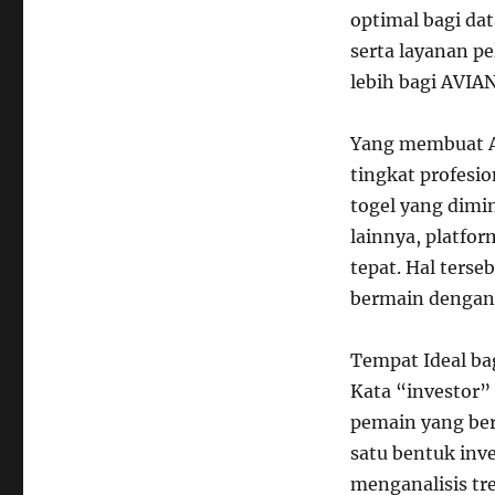
optimal bagi da
serta layanan p
lebih bagi AVI
Yang membuat A
tingkat profesi
togel yang dimi
lainnya, platfor
tepat. Hal terse
bermain dengan 
Tempat Ideal bag
Kata “investor” 
pemain yang ber
satu bentuk inv
menganalisis t