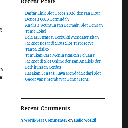
Recent Posts
Daftar Link Slot Gacor 2026 dengan Fitur
Deposit QRIS Termudah
Analisis Keuntungan Bermain Slot Dengan
g
Tema Lokal
Pelajari Strategi Terbukti Mendatangkan
Jackpot Besar di Situs Slot Terpercaya
Tanpa Risiko
Temukan Cara Meningkatkan Peluang
Jackpot di Slot Online dengan Analisis dan
Perhitungan Cerdas
ya
Rasakan Sensasi Kaya Mendadak dari Slot
a
Gacor yang Membayar Tanpa Henti!
Recent Comments
A WordPress Commenter
on
Hello world!