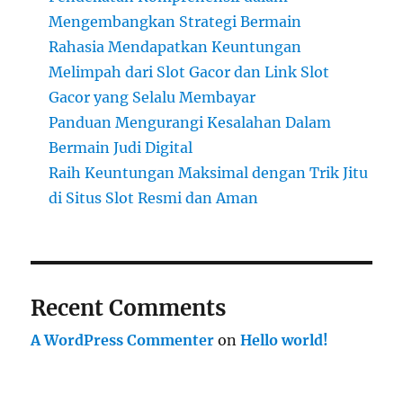
Mengembangkan Strategi Bermain
Rahasia Mendapatkan Keuntungan
Melimpah dari Slot Gacor dan Link Slot
Gacor yang Selalu Membayar
Panduan Mengurangi Kesalahan Dalam
Bermain Judi Digital
Raih Keuntungan Maksimal dengan Trik Jitu
di Situs Slot Resmi dan Aman
Recent Comments
A WordPress Commenter
on
Hello world!