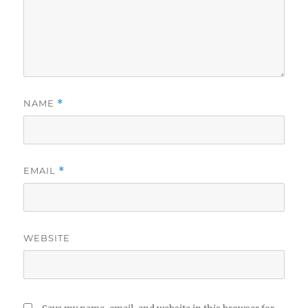
NAME
*
EMAIL
*
WEBSITE