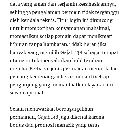
data yang aman dan terjamin kerahasiaannya,
sehingga pengalaman bermain tidak terganggu
oleh kendala teknis. Fitur login ini dirancang
untuk memberikan kenyamanan maksimal,
memastikan setiap pemain dapat menikmati
hiburan tanpa hambatan. Tidak heran jika
banyak yang memilih Gajah 138 sebagai tempat
utama untuk menyalurkan hobi taruhan
mereka. Berbagai jenis permainan menarik dan
peluang kemenangan besar menanti setiap
pengunjung yang memanfaatkan layanan ini
secara optimal.
Selain menawarkan berbagai pilihan
permainan, Gajah138 juga dikenal karena
bonus dan promosi menarik yang terus