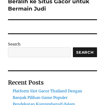
post:
Beralih ke Situs Gacor untuk
Bermain Judi
Search
SEARCH
Recent Posts
Platform Slot Gacor Thailand Dengan
Banyak Pilihan Game Populer
Pendekatan Komprehensif dalam