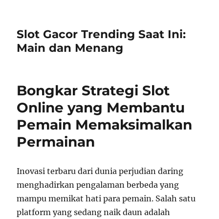
Slot Gacor Trending Saat Ini:
Main dan Menang
Bongkar Strategi Slot
Online yang Membantu
Pemain Memaksimalkan
Permainan
Inovasi terbaru dari dunia perjudian daring
menghadirkan pengalaman berbeda yang
mampu memikat hati para pemain. Salah satu
platform yang sedang naik daun adalah