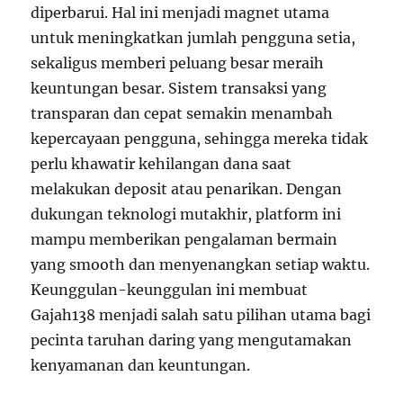
diperbarui. Hal ini menjadi magnet utama
untuk meningkatkan jumlah pengguna setia,
sekaligus memberi peluang besar meraih
keuntungan besar. Sistem transaksi yang
transparan dan cepat semakin menambah
kepercayaan pengguna, sehingga mereka tidak
perlu khawatir kehilangan dana saat
melakukan deposit atau penarikan. Dengan
dukungan teknologi mutakhir, platform ini
mampu memberikan pengalaman bermain
yang smooth dan menyenangkan setiap waktu.
Keunggulan-keunggulan ini membuat
Gajah138 menjadi salah satu pilihan utama bagi
pecinta taruhan daring yang mengutamakan
kenyamanan dan keuntungan.