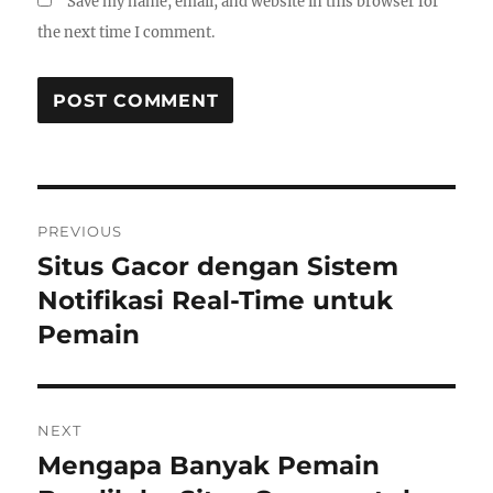
Save my name, email, and website in this browser for
the next time I comment.
Post
PREVIOUS
navigation
Situs Gacor dengan Sistem
Previous
post:
Notifikasi Real-Time untuk
Pemain
NEXT
Mengapa Banyak Pemain
Next