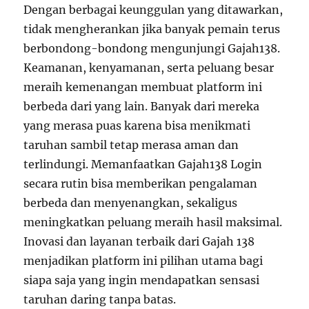
Dengan berbagai keunggulan yang ditawarkan,
tidak mengherankan jika banyak pemain terus
berbondong-bondong mengunjungi Gajah138.
Keamanan, kenyamanan, serta peluang besar
meraih kemenangan membuat platform ini
berbeda dari yang lain. Banyak dari mereka
yang merasa puas karena bisa menikmati
taruhan sambil tetap merasa aman dan
terlindungi. Memanfaatkan Gajah138 Login
secara rutin bisa memberikan pengalaman
berbeda dan menyenangkan, sekaligus
meningkatkan peluang meraih hasil maksimal.
Inovasi dan layanan terbaik dari Gajah 138
menjadikan platform ini pilihan utama bagi
siapa saja yang ingin mendapatkan sensasi
taruhan daring tanpa batas.