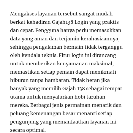
Mengakses layanan tersebut sangat mudah
berkat kehadiran Gajah138 Login yang praktis
dan cepat. Pengguna hanya perlu memasukkan
data yang aman dan terjamin kerahasiaannya,
sehingga pengalaman bermain tidak terganggu
oleh kendala teknis. Fitur login ini dirancang
untuk memberikan kenyamanan maksimal,
memastikan setiap pemain dapat menikmati
hiburan tanpa hambatan. Tidak heran jika
banyak yang memilih Gajah 138 sebagai tempat
utama untuk menyalurkan hobi taruhan
mereka. Berbagai jenis permainan menarik dan
peluang kemenangan besar menanti setiap
pengunjung yang memanfaatkan layanan ini
secara optimal.