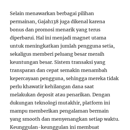
Selain menawarkan berbagai pilihan
permainan, Gajah138 juga dikenal karena
bonus dan promosi menarik yang terus
diperbarui. Hal ini menjadi magnet utama
untuk meningkatkan jumlah pengguna setia,
sekaligus memberi peluang besar meraih
keuntungan besar. Sistem transaksi yang
transparan dan cepat semakin menambah
kepercayaan pengguna, sehingga mereka tidak
perlu khawatir kehilangan dana saat
melakukan deposit atau penarikan. Dengan
dukungan teknologi mutakhir, platform ini
mampu memberikan pengalaman bermain
yang smooth dan menyenangkan setiap waktu.
Keunggulan-keunggulan ini membuat