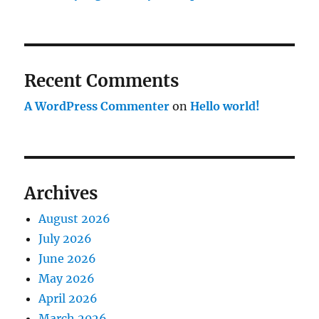
Recent Comments
A WordPress Commenter
on
Hello world!
Archives
August 2026
July 2026
June 2026
May 2026
April 2026
March 2026