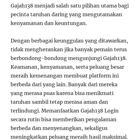
Gajah138 menjadi salah satu pilihan utama bagi
pecinta taruhan daring yang mengutamakan
kenyamanan dan keuntungan.
Dengan berbagai keunggulan yang ditawarkan,
tidak mengherankan jika banyak pemain terus
berbondong-bondong mengunjungi Gajah138.
Keamanan, kenyamanan, serta peluang besar
meraih kemenangan membuat platform ini
berbeda dari yang lain. Banyak dari mereka
yang merasa puas karena bisa menikmati
taruhan sambil tetap merasa aman dan
terlindungi. Memanfaatkan Gajah138 Login
secara rutin bisa memberikan pengalaman
berbeda dan menyenangkan, sekaligus
meningkatkan peluang meraih hasil maksimal.