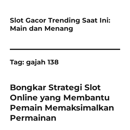
Slot Gacor Trending Saat Ini:
Main dan Menang
Tag:
gajah 138
Bongkar Strategi Slot
Online yang Membantu
Pemain Memaksimalkan
Permainan