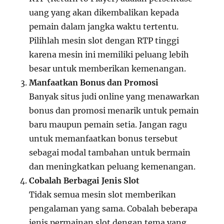
uang yang akan dikembalikan kepada
pemain dalam jangka waktu tertentu.
Pilihlah mesin slot dengan RTP tinggi
karena mesin ini memiliki peluang lebih
besar untuk memberikan kemenangan.
Manfaatkan Bonus dan Promosi
Banyak situs judi online yang menawarkan
bonus dan promosi menarik untuk pemain
baru maupun pemain setia. Jangan ragu
untuk memanfaatkan bonus tersebut
sebagai modal tambahan untuk bermain
dan meningkatkan peluang kemenangan.
Cobalah Berbagai Jenis Slot
Tidak semua mesin slot memberikan
pengalaman yang sama. Cobalah beberapa
jenis permainan slot dengan tema yang