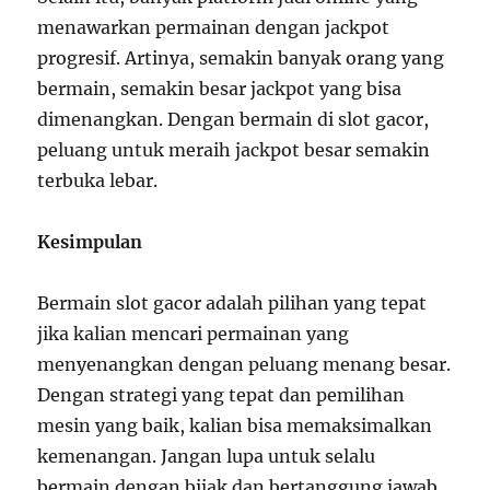
menawarkan permainan dengan jackpot
progresif. Artinya, semakin banyak orang yang
bermain, semakin besar jackpot yang bisa
dimenangkan. Dengan bermain di slot gacor,
peluang untuk meraih jackpot besar semakin
terbuka lebar.
Kesimpulan
Bermain slot gacor adalah pilihan yang tepat
jika kalian mencari permainan yang
menyenangkan dengan peluang menang besar.
Dengan strategi yang tepat dan pemilihan
mesin yang baik, kalian bisa memaksimalkan
kemenangan. Jangan lupa untuk selalu
bermain dengan bijak dan bertanggung jawab.