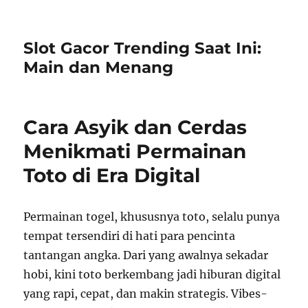
Slot Gacor Trending Saat Ini:
Main dan Menang
Cara Asyik dan Cerdas
Menikmati Permainan
Toto di Era Digital
Permainan togel, khususnya toto, selalu punya
tempat tersendiri di hati para pencinta
tantangan angka. Dari yang awalnya sekadar
hobi, kini toto berkembang jadi hiburan digital
yang rapi, cepat, dan makin strategis. Vibes-