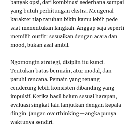
banyak opsi, dari kombinasi sederhana sampai
yang butuh perhitungan ekstra. Mengenal
karakter tiap taruhan bikin kamu lebih pede
saat menentukan langkah. Anggap saja seperti
memilih outfit: sesuaikan dengan acara dan
mood, bukan asal ambil.
Ngomongin strategi, disiplin itu kunci.
Tentukan batas bermain, atur modal, dan
patuhi rencana. Pemain yang tenang
cenderung lebih konsisten dibanding yang
impulsif. Ketika hasil belum sesuai harapan,
evaluasi singkat lalu lanjutkan dengan kepala
dingin. Jangan overthinking—angka punya
waktunya sendiri.