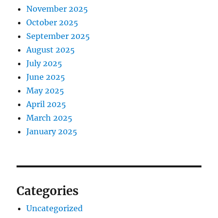
November 2025
October 2025
September 2025
August 2025
July 2025
June 2025
May 2025
April 2025
March 2025
January 2025
Categories
Uncategorized