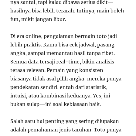
nya santai, tapi kalau dibawa serius dikit—
hasilnya bisa lebih terarah. Intinya, main boleh
fun, mikir jangan libur.
Di era online, pengalaman bermain toto jadi
lebih praktis. Kamu bisa cek jadwal, pasang
angka, sampai memantau hasil tanpa ribet.
Semua data tersaji real-time, bikin analisis
terasa relevan. Pemain yang konsisten
biasanya tidak asal pilih angka; mereka punya
pendekatan sendiri, entah dari statistik,
intuisi, atau kombinasi keduanya. Yes, ini
bukan sulap—ini soal kebiasaan baik.
Salah satu hal penting yang sering dilupakan
adalah pemahaman jenis taruhan. Toto punya