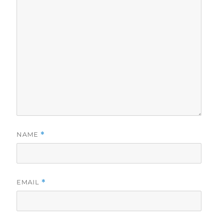
NAME
*
EMAIL
*