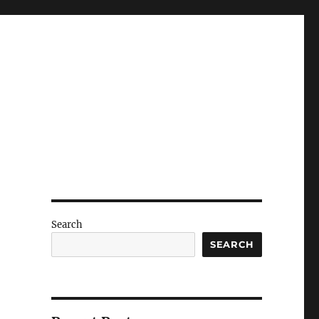
Search
SEARCH