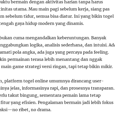
ktu bermain dengan aktivitas harian tanpa harus
nitas utama. Mau main pagi sebelum kerja, siang pas
m sebelum tidur, semua bisa diatur. Ini yang bikin togel
i tengah gaya hidup modern yang dinamis.
el bukan cuma mengandalkan keberuntungan. Banyak
ggabungkan logika, analisis sederhana, dan intuisi. Ad
mati pola angka, ada juga yang percaya pada feeling.
ikin permainan terasa lebih menantang dan nggak
main game strategi versi ringan, tapi tetap bikin mikir.
lan, platform togel online umumnya dirancang user-
sinya jelas, informasinya rapi, dan prosesnya transparan.
rlu takut bingung, sementara pemain lama tetap
itur yang efisien. Pengalaman bermain jadi lebih fokus
aksi—no ribet, no drama.