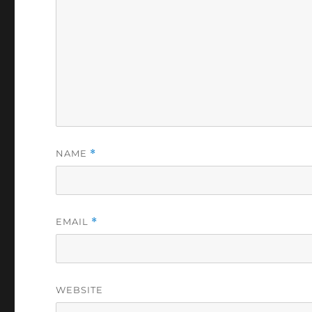
NAME
*
EMAIL
*
WEBSITE