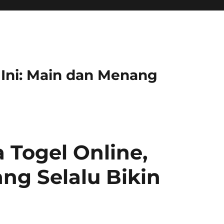
 Ini: Main dan Menang
 Togel Online,
ng Selalu Bikin