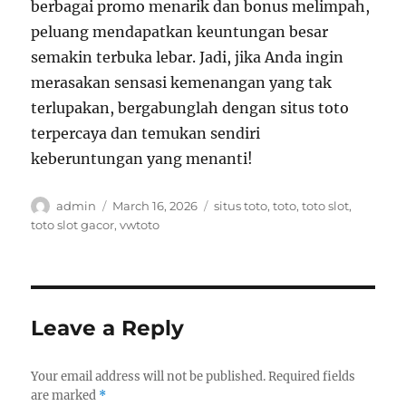
berbagai promo menarik dan bonus melimpah,
peluang mendapatkan keuntungan besar
semakin terbuka lebar. Jadi, jika Anda ingin
merasakan sensasi kemenangan yang tak
terlupakan, bergabunglah dengan situs toto
terpercaya dan temukan sendiri
keberuntungan yang menanti!
Author
Posted
Tags
admin
March 16, 2026
situs toto
,
toto
,
toto slot
,
on
toto slot gacor
,
vwtoto
Leave a Reply
Your email address will not be published.
Required fields
are marked
*