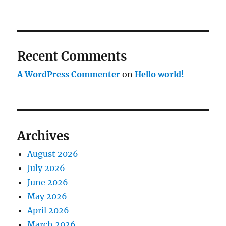
Recent Comments
A WordPress Commenter
on
Hello world!
Archives
August 2026
July 2026
June 2026
May 2026
April 2026
March 2026