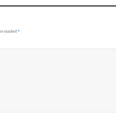
 are marked
*