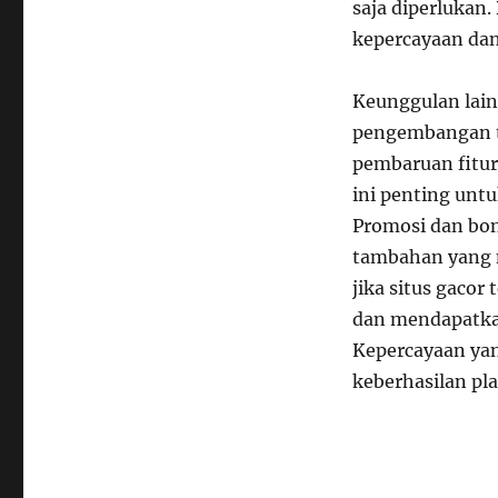
saja diperlukan
kepercayaan dan
Keunggulan lainn
pengembangan te
pembaruan fitur
ini penting unt
Promosi dan bonu
tambahan yang 
jika situs gaco
dan mendapatkan
Kepercayaan yan
keberhasilan pla