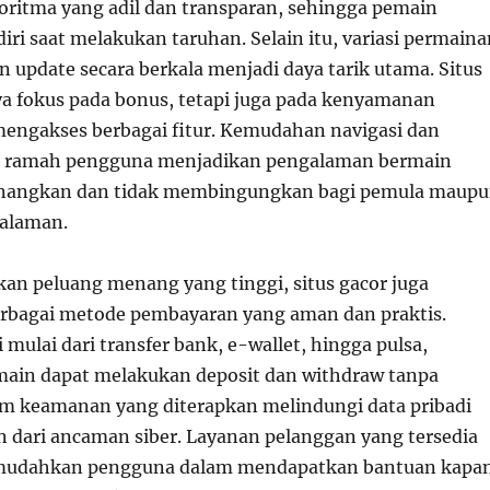
ritma yang adil dan transparan, sehingga pemain
iri saat melakukan taruhan. Selain itu, variasi permaina
 update secara berkala menjadi daya tarik utama. Situs
ya fokus pada bonus, tetapi juga pada kenyamanan
engakses berbagai fitur. Kemudahan navigasi dan
 ramah pengguna menjadikan pengalaman bermain
angkan dan tidak membingungkan bagi pemula maup
alaman.
an peluang menang yang tinggi, situs gacor juga
rbagai metode pembayaran yang aman dan praktis.
i mulai dari transfer bank, e-wallet, hingga pulsa,
ain dapat melakukan deposit dan withdraw tanpa
m keamanan yang diterapkan melindungi data pribadi
 dari ancaman siber. Layanan pelanggan yang tersedia
mudahkan pengguna dalam mendapatkan bantuan kapa