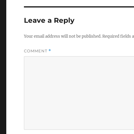
Leave a Reply
Your email address will not be published.
Required fields
COMMENT
*