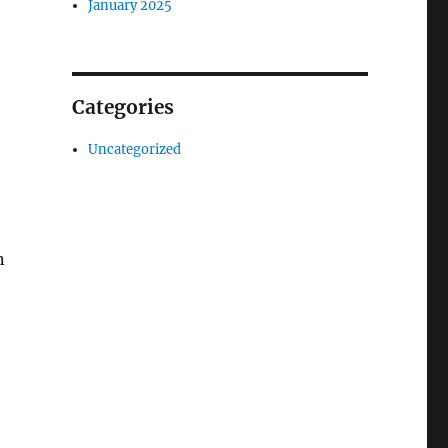
January 2025
Categories
Uncategorized
n