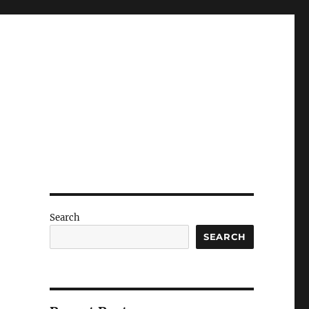
Search
SEARCH