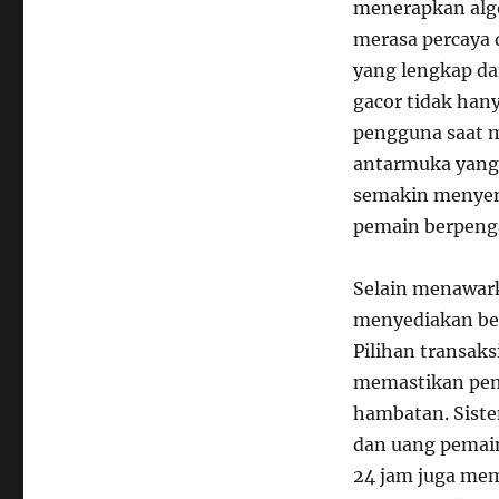
menerapkan algo
merasa percaya d
yang lengkap dan
gacor tidak han
pengguna saat m
antarmuka yang
semakin menyen
pemain berpeng
Selain menawark
menyediakan be
Pilihan transaks
memastikan pem
hambatan. Siste
dan uang pemain
24 jam juga me