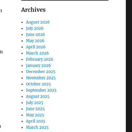
Archives
n
August 2026
July 2026
June 2026
May 2026
April 2026
un
March 2026
February 2026
January 2026
December 2025
November 2025
October 2025
September 2025
August 2025
July 2025
June 2025
May 2025
April 2025
n
March 2025