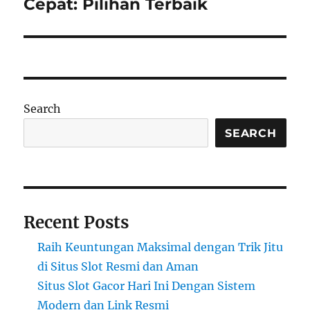
Cepat: Pilihan Terbaik
Search
SEARCH
Recent Posts
Raih Keuntungan Maksimal dengan Trik Jitu
di Situs Slot Resmi dan Aman
Situs Slot Gacor Hari Ini Dengan Sistem
Modern dan Link Resmi