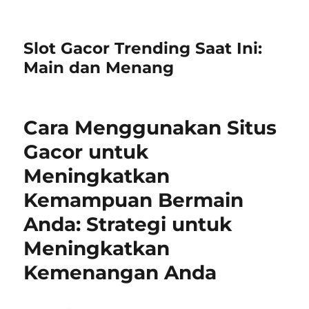
Slot Gacor Trending Saat Ini:
Main dan Menang
Cara Menggunakan Situs
Gacor untuk
Meningkatkan
Kemampuan Bermain
Anda: Strategi untuk
Meningkatkan
Kemenangan Anda