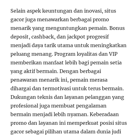
Selain aspek keuntungan dan inovasi, situs
gacor juga menawarkan berbagai promo
menarik yang menguntungkan pemain. Bonus
deposit, cashback, dan jackpot progresif
menjadi daya tarik utama untuk meningkatkan
peluang menang. Program loyalitas dan VIP
memberikan manfaat lebih bagi pemain setia
yang aktif bermain. Dengan berbagai
penawaran menarik ini, pemain merasa
dihargai dan termotivasi untuk terus bermain.
Dukungan teknis dan layanan pelanggan yang
profesional juga membuat pengalaman
bermain menjadi lebih nyaman. Keberadaan
promo dan layanan ini memperkuat posisi situs
gacor sebagai pilihan utama dalam dunia judi