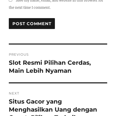
Save my name, email, and website in this browser for
the next time I comment.
Post
PREVIOUS
navigation
Slot Resmi Pilihan Cerdas,
Previous
post:
Main Lebih Nyaman
NEXT
Situs Gacor yang
Next
post:
Menghasilkan Uang dengan