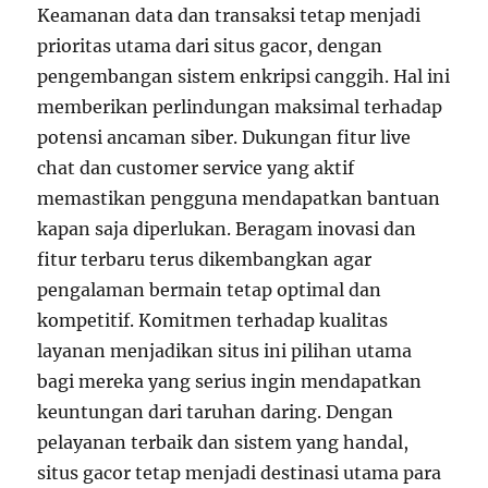
Keamanan data dan transaksi tetap menjadi
prioritas utama dari situs gacor, dengan
pengembangan sistem enkripsi canggih. Hal ini
memberikan perlindungan maksimal terhadap
potensi ancaman siber. Dukungan fitur live
chat dan customer service yang aktif
memastikan pengguna mendapatkan bantuan
kapan saja diperlukan. Beragam inovasi dan
fitur terbaru terus dikembangkan agar
pengalaman bermain tetap optimal dan
kompetitif. Komitmen terhadap kualitas
layanan menjadikan situs ini pilihan utama
bagi mereka yang serius ingin mendapatkan
keuntungan dari taruhan daring. Dengan
pelayanan terbaik dan sistem yang handal,
situs gacor tetap menjadi destinasi utama para