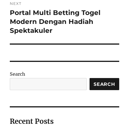
NEXT
Portal Multi Betting Togel
Next
post:
Modern Dengan Hadiah
Spektakuler
Search
SEARCH
Recent Posts