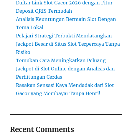
Daftar Link Slot Gacor 2026 dengan Fitur
Deposit QRIS Termudah
Analisis Keuntungan Bermain Slot Dengan
Tema Lokal
Pelajari Strategi Terbukti Mendatangkan
Jackpot Besar di Situs Slot Terpercaya Tanpa
Risiko
Temukan Cara Meningkatkan Peluang
Jackpot di Slot Online dengan Analisis dan
Perhitungan Cerdas
Rasakan Sensasi Kaya Mendadak dari Slot
Gacor yang Membayar Tanpa Henti!
Recent Comments