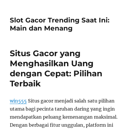
Slot Gacor Trending Saat Ini:
Main dan Menang
Situs Gacor yang
Menghasilkan Uang
dengan Cepat: Pilihan
Terbaik
win555
Situs gacor menjadi salah satu pilihan
utama bagi pecinta taruhan daring yang ingin
mendapatkan peluang kemenangan maksimal.
Dengan berbagai fitur unggulan, platform ini