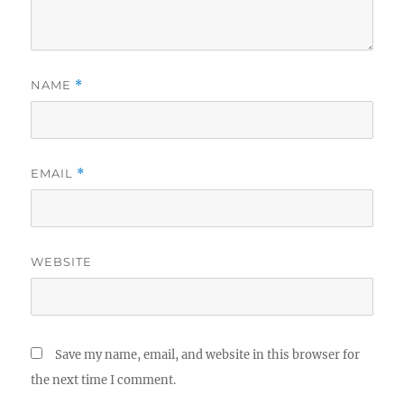
NAME
*
EMAIL
*
WEBSITE
Save my name, email, and website in this browser for
the next time I comment.