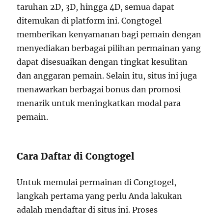
taruhan 2D, 3D, hingga 4D, semua dapat
ditemukan di platform ini. Congtogel
memberikan kenyamanan bagi pemain dengan
menyediakan berbagai pilihan permainan yang
dapat disesuaikan dengan tingkat kesulitan
dan anggaran pemain. Selain itu, situs ini juga
menawarkan berbagai bonus dan promosi
menarik untuk meningkatkan modal para
pemain.
Cara Daftar di Congtogel
Untuk memulai permainan di Congtogel,
langkah pertama yang perlu Anda lakukan
adalah mendaftar di situs ini. Proses