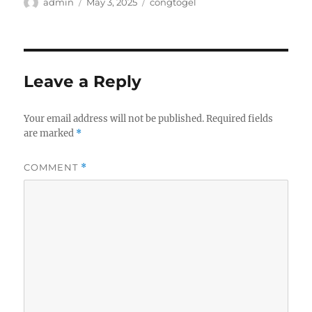
Author
Posted
Tags
admin
May 3, 2025
congtogel
on
Leave a Reply
Your email address will not be published.
Required fields
are marked
*
COMMENT
*