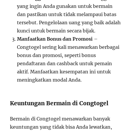
yang ingin Anda gunakan untuk bermain
dan pastikan untuk tidak melampaui batas
tersebut. Pengelolaan uang yang baik adalah
kunci untuk bermain secara bijak.
Manfaatkan Bonus dan Promosi
–
Congtogel sering kali menawarkan berbagai
bonus dan promosi, seperti bonus
pendaftaran dan cashback untuk pemain
aktif. Manfaatkan kesempatan ini untuk
meningkatkan modal Anda.
Keuntungan Bermain di Congtogel
Bermain di Congtogel menawarkan banyak
keuntungan yang tidak bisa Anda lewatkan,