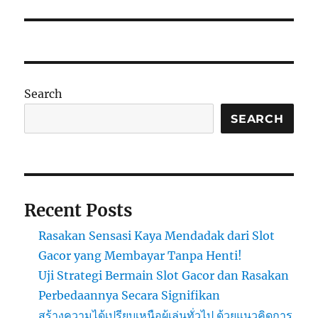
Search
SEARCH
Recent Posts
Rasakan Sensasi Kaya Mendadak dari Slot
Gacor yang Membayar Tanpa Henti!
Uji Strategi Bermain Slot Gacor dan Rasakan
Perbedaannya Secara Signifikan
สร้างความได้เปรียบเหนือผู้เล่นทั่วไป ด้วยแนวคิดการ