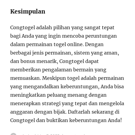
Kesimpulan
Congtogel adalah pilihan yang sangat tepat
bagi Anda yang ingin mencoba peruntungan
dalam permainan togel online. Dengan
berbagai jenis permainan, sistem yang aman,
dan bonus menarik, Congtogel dapat
memberikan pengalaman bermain yang
memuaskan. Meskipun togel adalah permainan
yang mengandalkan keberuntungan, Anda bisa
meningkatkan peluang menang dengan
menerapkan strategi yang tepat dan mengelola
anggaran dengan bijak. Daftarlah sekarang di
Congtogel dan buktikan keberuntungan Anda!