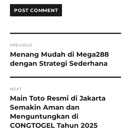
Post
PREVIOUS
navigation
Menang Mudah di Mega288
Previous
post:
dengan Strategi Sederhana
NEXT
Main Toto Resmi di Jakarta
Next
post:
Semakin Aman dan
Menguntungkan di
CONGTOGEL Tahun 2025