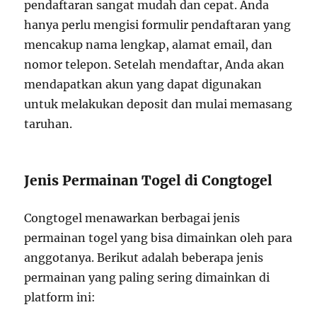
pendaftaran sangat mudah dan cepat. Anda
hanya perlu mengisi formulir pendaftaran yang
mencakup nama lengkap, alamat email, dan
nomor telepon. Setelah mendaftar, Anda akan
mendapatkan akun yang dapat digunakan
untuk melakukan deposit dan mulai memasang
taruhan.
Jenis Permainan Togel di Congtogel
Congtogel menawarkan berbagai jenis
permainan togel yang bisa dimainkan oleh para
anggotanya. Berikut adalah beberapa jenis
permainan yang paling sering dimainkan di
platform ini: