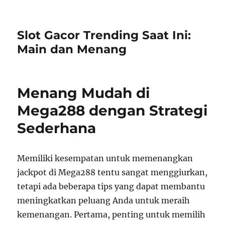
Slot Gacor Trending Saat Ini:
Main dan Menang
Menang Mudah di
Mega288 dengan Strategi
Sederhana
Memiliki kesempatan untuk memenangkan
jackpot di Mega288 tentu sangat menggiurkan,
tetapi ada beberapa tips yang dapat membantu
meningkatkan peluang Anda untuk meraih
kemenangan. Pertama, penting untuk memilih