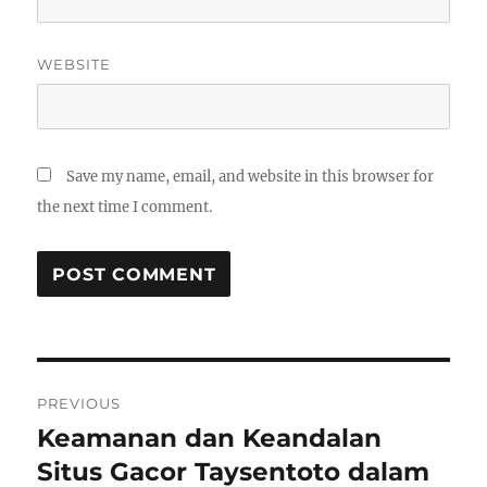
WEBSITE
Save my name, email, and website in this browser for
the next time I comment.
Post
PREVIOUS
navigation
Keamanan dan Keandalan
Previous
post:
Situs Gacor Taysentoto dalam