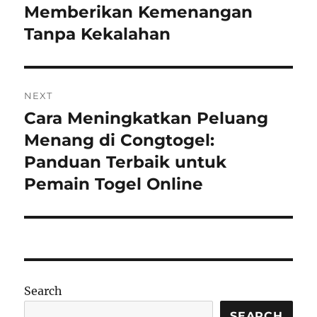
Memberikan Kemenangan
Tanpa Kekalahan
NEXT
Cara Meningkatkan Peluang
Next
post:
Menang di Congtogel:
Panduan Terbaik untuk
Pemain Togel Online
Search
SEARCH