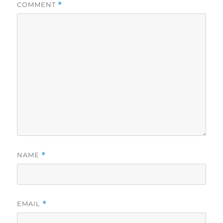
COMMENT
*
NAME
*
EMAIL
*