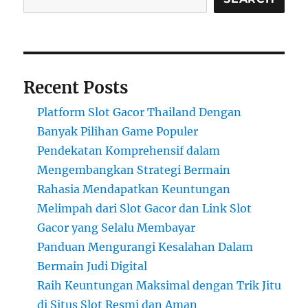
Recent Posts
Platform Slot Gacor Thailand Dengan
Banyak Pilihan Game Populer
Pendekatan Komprehensif dalam
Mengembangkan Strategi Bermain
Rahasia Mendapatkan Keuntungan
Melimpah dari Slot Gacor dan Link Slot
Gacor yang Selalu Membayar
Panduan Mengurangi Kesalahan Dalam
Bermain Judi Digital
Raih Keuntungan Maksimal dengan Trik Jitu
di Situs Slot Resmi dan Aman