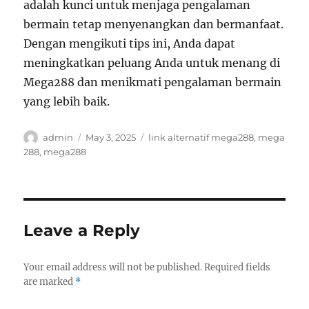
adalah kunci untuk menjaga pengalaman
bermain tetap menyenangkan dan bermanfaat.
Dengan mengikuti tips ini, Anda dapat
meningkatkan peluang Anda untuk menang di
Mega288 dan menikmati pengalaman bermain
yang lebih baik.
Author
Posted
Tags
admin
May 3, 2025
link alternatif mega288
,
mega
on
288
,
mega288
Leave a Reply
Your email address will not be published.
Required fields
are marked
*