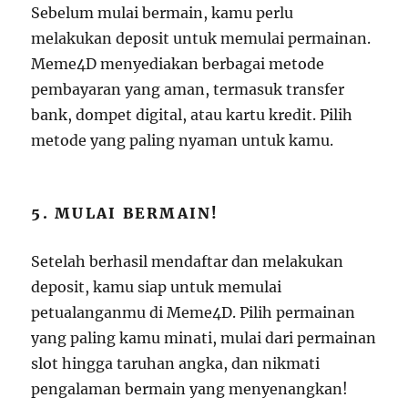
Sebelum mulai bermain, kamu perlu
melakukan deposit untuk memulai permainan.
Meme4D menyediakan berbagai metode
pembayaran yang aman, termasuk transfer
bank, dompet digital, atau kartu kredit. Pilih
metode yang paling nyaman untuk kamu.
5. MULAI BERMAIN!
Setelah berhasil mendaftar dan melakukan
deposit, kamu siap untuk memulai
petualanganmu di Meme4D. Pilih permainan
yang paling kamu minati, mulai dari permainan
slot hingga taruhan angka, dan nikmati
pengalaman bermain yang menyenangkan!