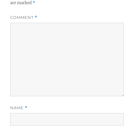
are marked
*
COMMENT
*
NAME
*