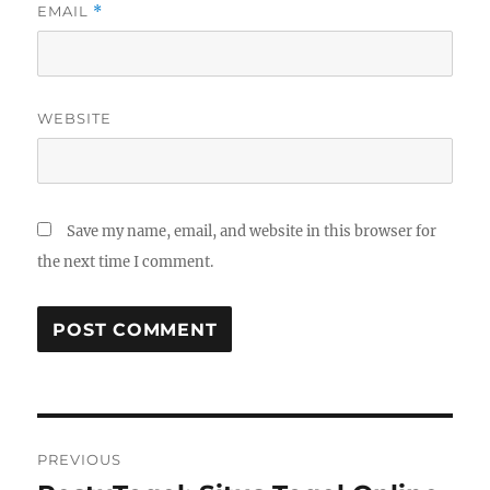
EMAIL
*
WEBSITE
Save my name, email, and website in this browser for
the next time I comment.
Post
PREVIOUS
navigation