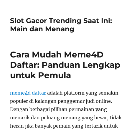
Slot Gacor Trending Saat Ini:
Main dan Menang
Cara Mudah Meme4D
Daftar: Panduan Lengkap
untuk Pemula
meme4d daftar
adalah platform yang semakin
populer di kalangan penggemar judi online.
Dengan berbagai pilihan permainan yang
menarik dan peluang menang yang besar, tidak
heran jika banyak pemain yang tertarik untuk