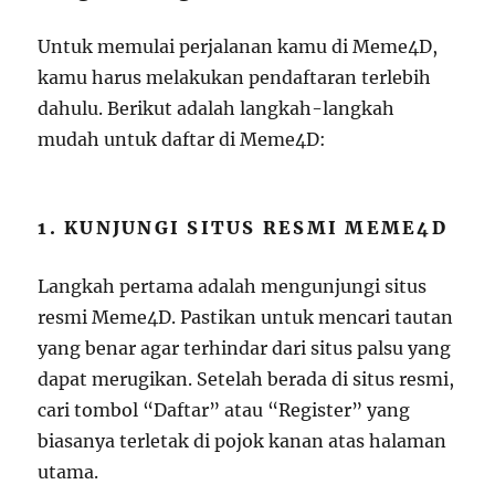
Untuk memulai perjalanan kamu di Meme4D,
kamu harus melakukan pendaftaran terlebih
dahulu. Berikut adalah langkah-langkah
mudah untuk daftar di Meme4D:
1. KUNJUNGI SITUS RESMI MEME4D
Langkah pertama adalah mengunjungi situs
resmi Meme4D. Pastikan untuk mencari tautan
yang benar agar terhindar dari situs palsu yang
dapat merugikan. Setelah berada di situs resmi,
cari tombol “Daftar” atau “Register” yang
biasanya terletak di pojok kanan atas halaman
utama.