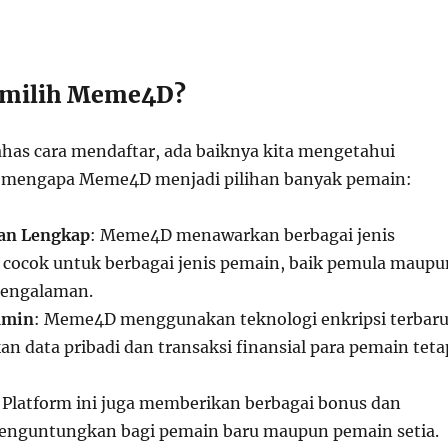
milih Meme4D?
as cara mendaftar, ada baiknya kita mengetahui
n mengapa Meme4D menjadi pilihan banyak pemain:
an Lengkap
: Meme4D menawarkan berbagai jenis
cocok untuk berbagai jenis pemain, baik pemula maupu
pengalaman.
amin
: Meme4D menggunakan teknologi enkripsi terbar
n data pribadi dan transaksi finansial para pemain teta
: Platform ini juga memberikan berbagai bonus dan
enguntungkan bagi pemain baru maupun pemain setia.