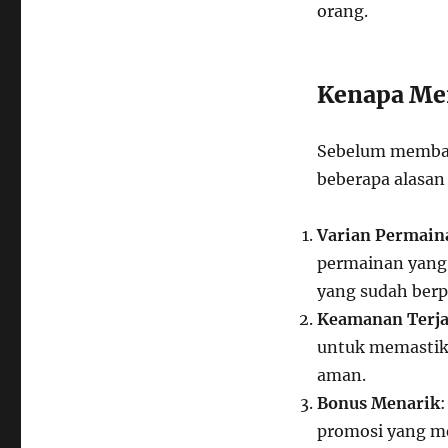
orang.
Kenapa Me
Sebelum membah
beberapa alasa
Varian Permain
permainan yang 
yang sudah ber
Keamanan Terj
untuk memastika
aman.
Bonus Menarik
promosi yang m