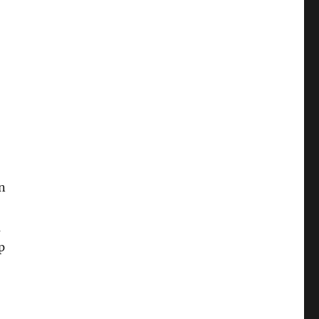
n
u
p