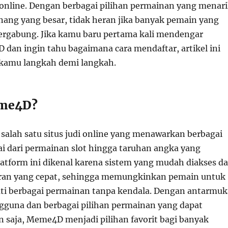
online. Dengan berbagai pilihan permainan yang menar
ang yang besar, tidak heran jika banyak pemain yang
bergabung. Jika kamu baru pertama kali mendengar
dan ingin tahu bagaimana cara mendaftar, artikel ini
amu langkah demi langkah.
eme4D?
alah satu situs judi online yang menawarkan berbagai
i dari permainan slot hingga taruhan angka yang
atform ini dikenal karena sistem yang mudah diakses d
aran yang cepat, sehingga memungkinkan pemain untuk
ti berbagai permainan tanpa kendala. Dengan antarmuk
guna dan berbagai pilihan permainan yang dapat
 saja, Meme4D menjadi pilihan favorit bagi banyak