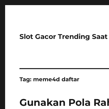
Slot Gacor Trending Saat
Tag:
meme4d daftar
Gunakan Pola Rah