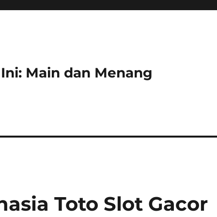
 Ini: Main dan Menang
asia Toto Slot Gacor