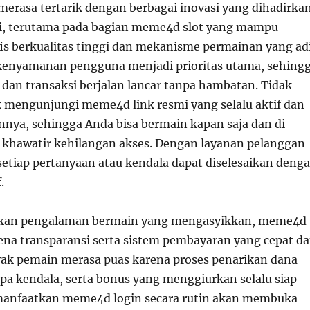
erasa tertarik dengan berbagai inovasi yang dihadirka
ni, terutama pada bagian meme4d slot yang mampu
is berkualitas tinggi dan mekanisme permainan yang adi
enyamanan pengguna menjadi prioritas utama, sehing
i dan transaksi berjalan lancar tanpa hambatan. Tidak
k mengunjungi meme4d link resmi yang selalu aktif dan
annya, sehingga Anda bisa bermain kapan saja dan di
 khawatir kehilangan akses. Dengan layanan pelanggan
 setiap pertanyaan atau kendala dapat diselesaikan deng
.
kan pengalaman bermain yang mengasyikkan, meme4d
rena transparansi serta sistem pembayaran yang cepat d
yak pemain merasa puas karena proses penarikan dana
pa kendala, serta bonus yang menggiurkan selalu siap
nfaatkan meme4d login secara rutin akan membuka