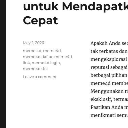
untuk Mendapatk
Cepat
Posted
May 2, 2026
Apakah Anda se
on
Tags
meme 4d
,
meme4d
,
tak terbatas da
meme4d daftar
,
meme4d
mengeksplorasi
link
,
meme4d login
,
reputasi sebagai
meme4d slot
berbagai piliha
on
Leave a comment
Gunakan
meme4d memberi
Pola
Menggunakan me
Rahasia
eksklusif, term
Toto
Slot
Pastikan Anda m
Gacor
menikmati semu
untuk
Mendapatkan