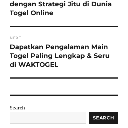
post:
dengan Strategi Jitu di Dunia
Togel Online
NEXT
Dapatkan Pengalaman Main
Next
post:
Togel Paling Lengkap & Seru
di WAKTOGEL
Search
SEARCH