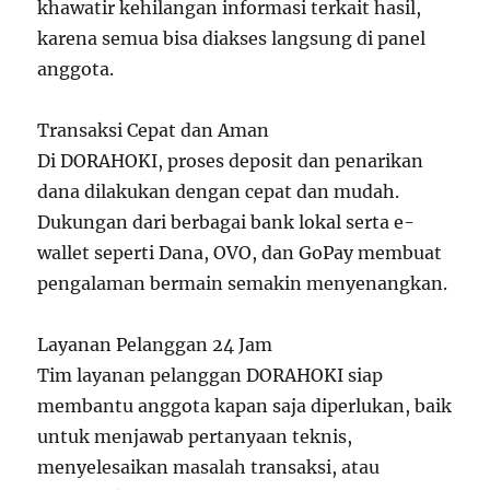
khawatir kehilangan informasi terkait hasil,
karena semua bisa diakses langsung di panel
anggota.
Transaksi Cepat dan Aman
Di DORAHOKI, proses deposit dan penarikan
dana dilakukan dengan cepat dan mudah.
Dukungan dari berbagai bank lokal serta e-
wallet seperti Dana, OVO, dan GoPay membuat
pengalaman bermain semakin menyenangkan.
Layanan Pelanggan 24 Jam
Tim layanan pelanggan DORAHOKI siap
membantu anggota kapan saja diperlukan, baik
untuk menjawab pertanyaan teknis,
menyelesaikan masalah transaksi, atau