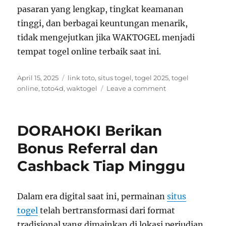
pasaran yang lengkap, tingkat keamanan
tinggi, dan berbagai keuntungan menarik,
tidak mengejutkan jika WAKTOGEL menjadi
tempat togel online terbaik saat ini.
Posted
Tags
April 15, 2025
link toto
,
situs togel
,
togel 2025
,
togel
on
on
online
,
toto4d
,
waktogel
Leave a comment
Dapatkan
Pengalaman
Main
DORAHOKI Berikan
Togel
Paling
Bonus Referral dan
Lengkap
Cashback Tiap Minggu
&
Seru
di
WAKTOGEL
Dalam era digital saat ini, permainan
situs
togel
telah bertransformasi dari format
tradisional yang dimainkan di lokasi perjudian