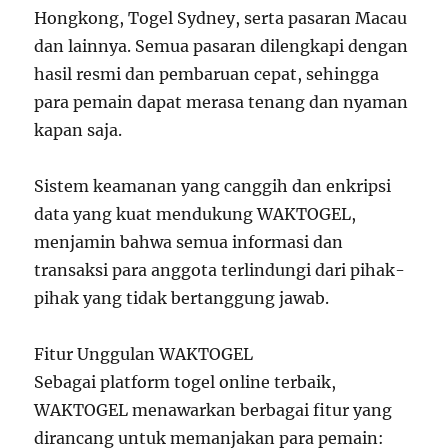
Hongkong, Togel Sydney, serta pasaran Macau
dan lainnya. Semua pasaran dilengkapi dengan
hasil resmi dan pembaruan cepat, sehingga
para pemain dapat merasa tenang dan nyaman
kapan saja.
Sistem keamanan yang canggih dan enkripsi
data yang kuat mendukung WAKTOGEL,
menjamin bahwa semua informasi dan
transaksi para anggota terlindungi dari pihak-
pihak yang tidak bertanggung jawab.
Fitur Unggulan WAKTOGEL
Sebagai platform togel online terbaik,
WAKTOGEL menawarkan berbagai fitur yang
dirancang untuk memanjakan para pemain: