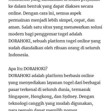
ke dalam bentuk yang dapat diakses secara
online. Dengan cara ini, semua aspek
permainan menjadi lebih simpel, cepat, dan
aman. Salah satu situs yang menawarkan solusi
modern bagi penggemar togel adalah
DORAHOKI, sebuah platform togel online yang
sudah diandalkan oleh ribuan orang di seluruh
Indonesia.
Apa Itu DORAHOKI?
DORAHOKI adalah platform berbasis online
yang menyediakan layanan togel dari berbagai
pasar terkenal di seluruh dunia, termasuk
Singapore, Hongkong, dan Sydney. Dengan
teknologi canggih yang mudah digunakan,
para pemain dapat memilih nomor