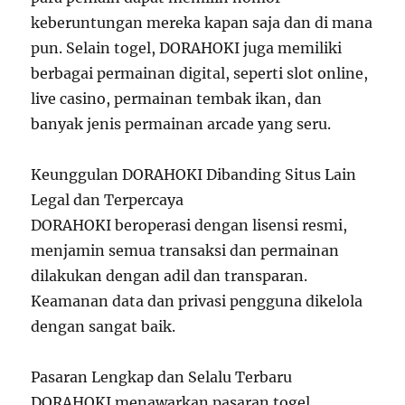
keberuntungan mereka kapan saja dan di mana
pun. Selain togel, DORAHOKI juga memiliki
berbagai permainan digital, seperti slot online,
live casino, permainan tembak ikan, dan
banyak jenis permainan arcade yang seru.
Keunggulan DORAHOKI Dibanding Situs Lain
Legal dan Terpercaya
DORAHOKI beroperasi dengan lisensi resmi,
menjamin semua transaksi dan permainan
dilakukan dengan adil dan transparan.
Keamanan data dan privasi pengguna dikelola
dengan sangat baik.
Pasaran Lengkap dan Selalu Terbaru
DORAHOKI menawarkan pasaran togel