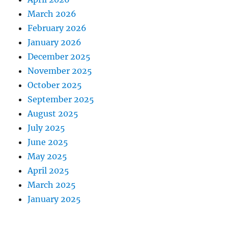
March 2026
February 2026
January 2026
December 2025
November 2025
October 2025
September 2025
August 2025
July 2025
June 2025
May 2025
April 2025
March 2025
January 2025