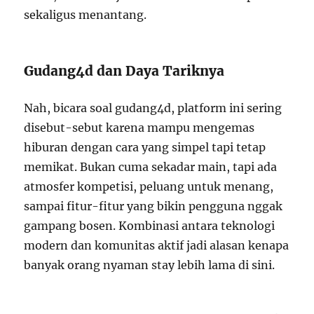
sekaligus menantang.
Gudang4d dan Daya Tariknya
Nah, bicara soal gudang4d, platform ini sering
disebut-sebut karena mampu mengemas
hiburan dengan cara yang simpel tapi tetap
memikat. Bukan cuma sekadar main, tapi ada
atmosfer kompetisi, peluang untuk menang,
sampai fitur-fitur yang bikin pengguna nggak
gampang bosen. Kombinasi antara teknologi
modern dan komunitas aktif jadi alasan kenapa
banyak orang nyaman stay lebih lama di sini.