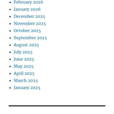
February 2026
January 2026
December 2025
November 2025
October 2025
September 2025
August 2025
July 2025
June 2025
May 2025
April 2025
March 2025
January 2025