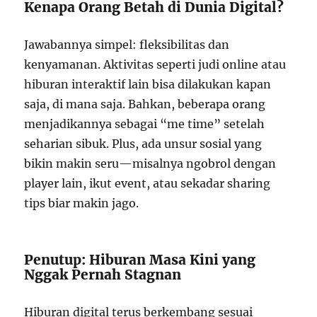
Kenapa Orang Betah di Dunia Digital?
Jawabannya simpel: fleksibilitas dan
kenyamanan. Aktivitas seperti judi online atau
hiburan interaktif lain bisa dilakukan kapan
saja, di mana saja. Bahkan, beberapa orang
menjadikannya sebagai “me time” setelah
seharian sibuk. Plus, ada unsur sosial yang
bikin makin seru—misalnya ngobrol dengan
player lain, ikut event, atau sekadar sharing
tips biar makin jago.
Penutup: Hiburan Masa Kini yang
Nggak Pernah Stagnan
Hiburan digital terus berkembang sesuai