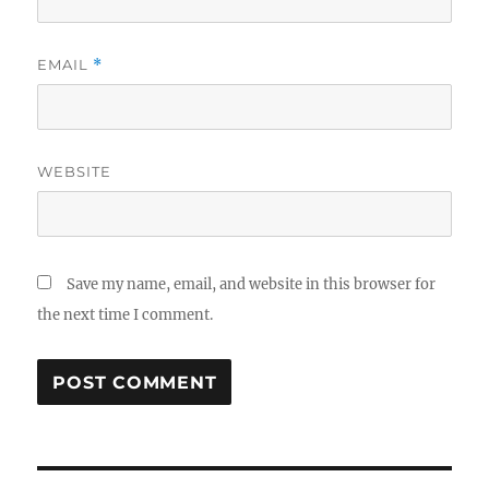
EMAIL
*
WEBSITE
Save my name, email, and website in this browser for
the next time I comment.