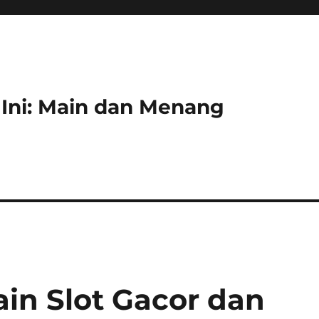
 Ini: Main dan Menang
ain Slot Gacor dan