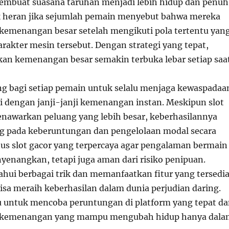
membuat suasana taruhan menjadi lebih hidup dan penuh
k heran jika sejumlah pemain menyebut bahwa mereka
 kemenangan besar setelah mengikuti pola tertentu yan
rakter mesin tersebut. Dengan strategi yang tepat,
an kemenangan besar semakin terbuka lebar setiap saat
ng bagi setiap pemain untuk selalu menjaga kewaspadaa
ai dengan janji-janji kemenangan instan. Meskipun slot
menawarkan peluang yang lebih besar, keberhasilannya
g pada keberuntungan dan pengelolaan modal secara
situs slot gacor yang terpercaya agar pengalaman bermain
yenangkan, tetapi juga aman dari risiko penipuan.
ui berbagai trik dan memanfaatkan fitur yang tersedia
bisa meraih keberhasilan dalam dunia perjudian daring.
gu untuk mencoba peruntungan di platform yang tepat d
i kemenangan yang mampu mengubah hidup hanya dala