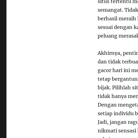
situs tertentu 
semangat. Tida
berhasil meraih
sesuai dengan ka
peluang merasak
Akhirnya, penti
dan tidak terbu
gacor hari ini 
tetap bergantun
bijak. Pilihlah 
tidak hanya men
Dengan mengetah
setiap individu 
Jadi, jangan ra
nikmati sensas