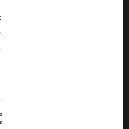
g
.
n
,
an
m