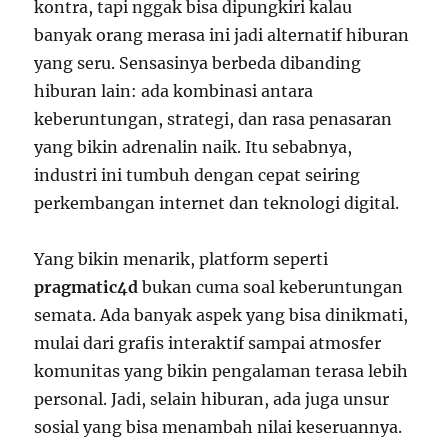
kontra, tapi nggak bisa dipungkiri kalau
banyak orang merasa ini jadi alternatif hiburan
yang seru. Sensasinya berbeda dibanding
hiburan lain: ada kombinasi antara
keberuntungan, strategi, dan rasa penasaran
yang bikin adrenalin naik. Itu sebabnya,
industri ini tumbuh dengan cepat seiring
perkembangan internet dan teknologi digital.
Yang bikin menarik, platform seperti
pragmatic4d
bukan cuma soal keberuntungan
semata. Ada banyak aspek yang bisa dinikmati,
mulai dari grafis interaktif sampai atmosfer
komunitas yang bikin pengalaman terasa lebih
personal. Jadi, selain hiburan, ada juga unsur
sosial yang bisa menambah nilai keseruannya.