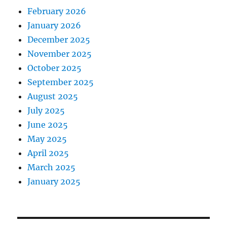
February 2026
January 2026
December 2025
November 2025
October 2025
September 2025
August 2025
July 2025
June 2025
May 2025
April 2025
March 2025
January 2025