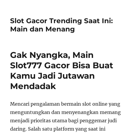
Slot Gacor Trending Saat Ini:
Main dan Menang
Gak Nyangka, Main
Slot777 Gacor Bisa Buat
Kamu Jadi Jutawan
Mendadak
Mencari pengalaman bermain slot online yang
menguntungkan dan menyenangkan memang
menjadi prioritas utama bagi penggemar judi
daring. Salah satu platform yang saat ini