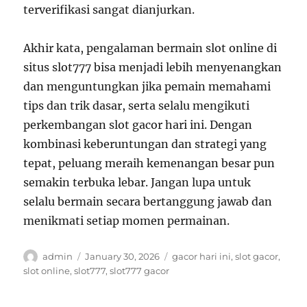
terverifikasi sangat dianjurkan.
Akhir kata, pengalaman bermain slot online di
situs slot777 bisa menjadi lebih menyenangkan
dan menguntungkan jika pemain memahami
tips dan trik dasar, serta selalu mengikuti
perkembangan slot gacor hari ini. Dengan
kombinasi keberuntungan dan strategi yang
tepat, peluang meraih kemenangan besar pun
semakin terbuka lebar. Jangan lupa untuk
selalu bermain secara bertanggung jawab dan
menikmati setiap momen permainan.
Author
Posted
Tags
admin
January 30, 2026
gacor hari ini
,
slot gacor
,
on
slot online
,
slot777
,
slot777 gacor