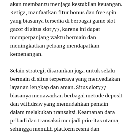
akan membantu menjaga kestabilan keuangan.
Ketiga, manfaatkan fitur bonus dan free spin
yang biasanya tersedia di berbagai game slot
gacor di situs slot777, karena ini dapat
memperpanjang waktu bermain dan
meningkatkan peluang mendapatkan
kemenangan.
Selain strategi, disarankan juga untuk selalu
bermain di situs terpercaya yang menyediakan
layanan lengkap dan aman. Situs slot777
biasanya menawarkan berbagai metode deposit
dan withdraw yang memudahkan pemain
dalam melakukan transaksi. Keamanan data
pribadi dan transaksi menjadi prioritas utama,
sehingga memilih platform resmi dan