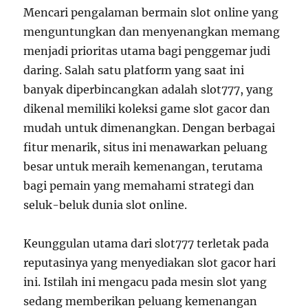
Mencari pengalaman bermain slot online yang
menguntungkan dan menyenangkan memang
menjadi prioritas utama bagi penggemar judi
daring. Salah satu platform yang saat ini
banyak diperbincangkan adalah slot777, yang
dikenal memiliki koleksi game slot gacor dan
mudah untuk dimenangkan. Dengan berbagai
fitur menarik, situs ini menawarkan peluang
besar untuk meraih kemenangan, terutama
bagi pemain yang memahami strategi dan
seluk-beluk dunia slot online.
Keunggulan utama dari slot777 terletak pada
reputasinya yang menyediakan slot gacor hari
ini. Istilah ini mengacu pada mesin slot yang
sedang memberikan peluang kemenangan