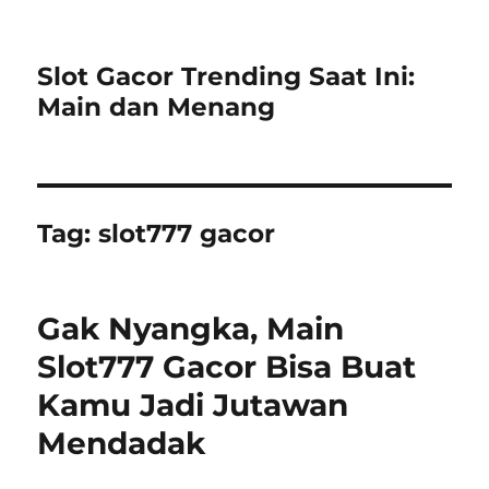
Slot Gacor Trending Saat Ini:
Main dan Menang
Tag:
slot777 gacor
Gak Nyangka, Main
Slot777 Gacor Bisa Buat
Kamu Jadi Jutawan
Mendadak