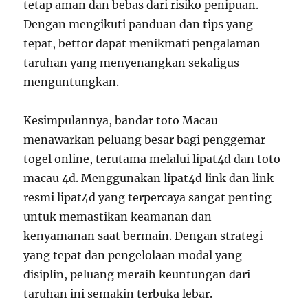
tetap aman dan bebas dari risiko penipuan.
Dengan mengikuti panduan dan tips yang
tepat, bettor dapat menikmati pengalaman
taruhan yang menyenangkan sekaligus
menguntungkan.
Kesimpulannya, bandar toto Macau
menawarkan peluang besar bagi penggemar
togel online, terutama melalui lipat4d dan toto
macau 4d. Menggunakan lipat4d link dan link
resmi lipat4d yang terpercaya sangat penting
untuk memastikan keamanan dan
kenyamanan saat bermain. Dengan strategi
yang tepat dan pengelolaan modal yang
disiplin, peluang meraih keuntungan dari
taruhan ini semakin terbuka lebar.