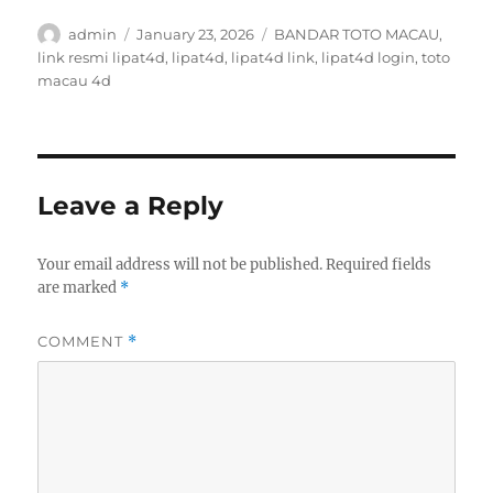
Author
Posted
Tags
admin
January 23, 2026
BANDAR TOTO MACAU
,
on
link resmi lipat4d
,
lipat4d
,
lipat4d link
,
lipat4d login
,
toto
macau 4d
Leave a Reply
Your email address will not be published.
Required fields
are marked
*
COMMENT
*