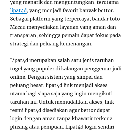
yang menarik dan menguntungkan, terutama
lipat4d
, yang menjadi favorit banyak bettor.
Sebagai platform yang terpercaya, bandar toto
Macau menyediakan layanan yang aman dan
transparan, sehingga pemain dapat fokus pada
strategi dan peluang kemenangan.
Lipat4d merupakan salah satu jenis taruhan
togel yang populer di kalangan penggemar judi
online. Dengan sistem yang simpel dan
peluang besar, lipat4d link menjadi akses
utama bagi siapa saja yang ingin mengikuti
taruhan ini. Untuk memudahkan akses, link
resmi lipat4d disediakan agar bettor dapat
login dengan aman tanpa khawatir terkena
phising atau penipuan. Lipat4d login sendiri