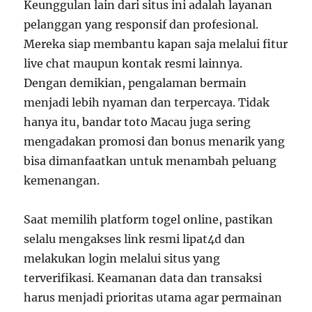
Keunggulan lain dari situs ini adalah layanan
pelanggan yang responsif dan profesional.
Mereka siap membantu kapan saja melalui fitur
live chat maupun kontak resmi lainnya.
Dengan demikian, pengalaman bermain
menjadi lebih nyaman dan terpercaya. Tidak
hanya itu, bandar toto Macau juga sering
mengadakan promosi dan bonus menarik yang
bisa dimanfaatkan untuk menambah peluang
kemenangan.
Saat memilih platform togel online, pastikan
selalu mengakses link resmi lipat4d dan
melakukan login melalui situs yang
terverifikasi. Keamanan data dan transaksi
harus menjadi prioritas utama agar permainan