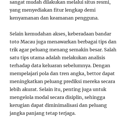
sangat mudah dilakukan melalui situs resmi,
yang menyediakan fitur lengkap demi
kenyamanan dan keamanan pengguna.
Selain kemudahan akses, keberadaan bandar
toto Macau juga menawarkan berbagai tips dan
trik agar peluang menang semakin besar. Salah
satu tips utama adalah melakukan analisis
terhadap data keluaran sebelumnya. Dengan
mempelajari pola dan tren angka, bettor dapat
meningkatkan peluang prediksi mereka secara
lebih akurat. Selain itu, penting juga untuk
mengelola modal secara disiplin, sehingga
kerugian dapat diminimalisasi dan peluang
jangka panjang tetap terjaga.