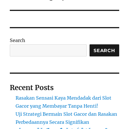
Search
SEARCH
Recent Posts
Rasakan Sensasi Kaya Mendadak dari Slot
Gacor yang Membayar Tanpa Henti!
Uji Strategi Bermain Slot Gacor dan Rasakan
Perbedaannya Secara Signifikan