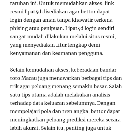
taruhan ini. Untuk memudahkan akses, link
resmi lipat4d disediakan agar bettor dapat
login dengan aman tanpa khawatir terkena
phising atau penipuan. Lipat4d login sendiri
sangat mudah dilakukan melalui situs resmi,
yang menyediakan fitur lengkap demi
kenyamanan dan keamanan pengguna.
Selain kemudahan akses, keberadaan bandar
toto Macau juga menawarkan berbagai tips dan
trik agar peluang menang semakin besar. Salah
satu tips utama adalah melakukan analisis
terhadap data keluaran sebelumnya. Dengan
mempelajari pola dan tren angka, bettor dapat
meningkatkan peluang prediksi mereka secara
lebih akurat. Selain itu, penting juga untuk