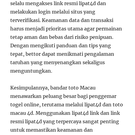
selalu mengakses link resmi lipat4d dan
melakukan login melalui situs yang
terverifikasi. Keamanan data dan transaksi
harus menjadi prioritas utama agar permainan
tetap aman dan bebas dari risiko penipuan.
Dengan mengikuti panduan dan tips yang
tepat, bettor dapat menikmati pengalaman
taruhan yang menyenangkan sekaligus
menguntungkan.
Kesimpulannya, bandar toto Macau
menawarkan peluang besar bagi penggemar
togel online, terutama melalui lipat4d dan toto
macau 4d. Menggunakan lipat4d link dan link
resmi lipat4d yang terpercaya sangat penting
untuk memastikan keamanan dan