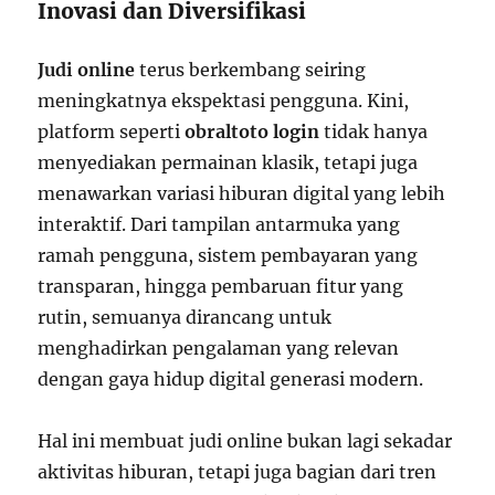
Inovasi dan Diversifikasi
Judi online
terus berkembang seiring
meningkatnya ekspektasi pengguna. Kini,
platform seperti
obraltoto login
tidak hanya
menyediakan permainan klasik, tetapi juga
menawarkan variasi hiburan digital yang lebih
interaktif. Dari tampilan antarmuka yang
ramah pengguna, sistem pembayaran yang
transparan, hingga pembaruan fitur yang
rutin, semuanya dirancang untuk
menghadirkan pengalaman yang relevan
dengan gaya hidup digital generasi modern.
Hal ini membuat judi online bukan lagi sekadar
aktivitas hiburan, tetapi juga bagian dari tren