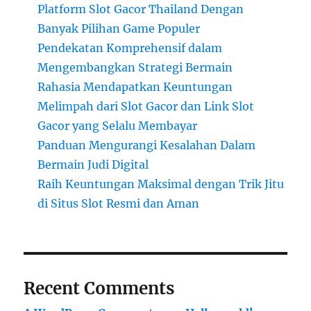
Platform Slot Gacor Thailand Dengan
Banyak Pilihan Game Populer
Pendekatan Komprehensif dalam
Mengembangkan Strategi Bermain
Rahasia Mendapatkan Keuntungan
Melimpah dari Slot Gacor dan Link Slot
Gacor yang Selalu Membayar
Panduan Mengurangi Kesalahan Dalam
Bermain Judi Digital
Raih Keuntungan Maksimal dengan Trik Jitu
di Situs Slot Resmi dan Aman
Recent Comments