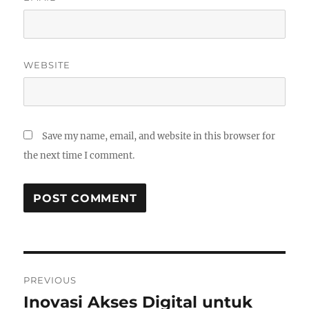
WEBSITE
Save my name, email, and website in this browser for
the next time I comment.
Post
PREVIOUS
navigation
Inovasi Akses Digital untuk
Previous