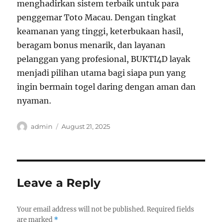
menghadirkan sistem terbaik untuk para
penggemar Toto Macau. Dengan tingkat
keamanan yang tinggi, keterbukaan hasil,
beragam bonus menarik, dan layanan
pelanggan yang profesional, BUKTI4D layak
menjadi pilihan utama bagi siapa pun yang
ingin bermain togel daring dengan aman dan
nyaman.
Author
Posted
admin
August 21, 2025
on
Leave a Reply
Your email address will not be published.
Required fields
are marked
*