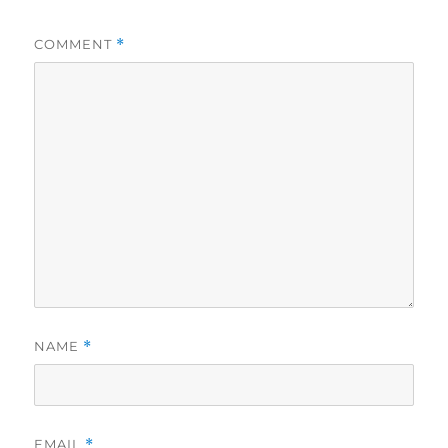
COMMENT
*
NAME
*
EMAIL
*