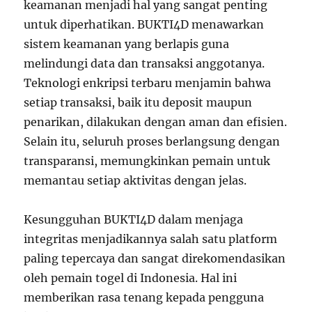
keamanan menjadi hal yang sangat penting
untuk diperhatikan. BUKTI4D menawarkan
sistem keamanan yang berlapis guna
melindungi data dan transaksi anggotanya.
Teknologi enkripsi terbaru menjamin bahwa
setiap transaksi, baik itu deposit maupun
penarikan, dilakukan dengan aman dan efisien.
Selain itu, seluruh proses berlangsung dengan
transparansi, memungkinkan pemain untuk
memantau setiap aktivitas dengan jelas.
Kesungguhan BUKTI4D dalam menjaga
integritas menjadikannya salah satu platform
paling tepercaya dan sangat direkomendasikan
oleh pemain togel di Indonesia. Hal ini
memberikan rasa tenang kepada pengguna