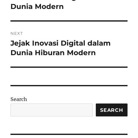
post:
Dunia Modern
NEXT
Jejak Inovasi Digital dalam
Next
post:
Dunia Hiburan Modern
Search
SEARCH