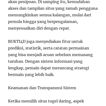
akan penipuan. Di samping itu, kemudahan
akses dan tampilan situs yang ramah pengguna
memungkinkan semua kalangan, mulai dari
pemula hingga yang berpengalaman,
menyesuaikan diri dengan cepat.
BUKTI4D juga menyediakan fitur untuk
prediksi, statistik, serta catatan permainan
yang bisa menjadi acuan sebelum memasang
taruhan. Dengan sistem informasi yang
lengkap, pemain dapat merancang strategi
bermain yang lebih baik.
Keamanan dan Transparansi Sistem
Ketika memilih situs togel daring, aspek