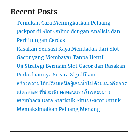
Recent Posts
Temukan Cara Meningkatkan Peluang
Jackpot di Slot Online dengan Analisis dan
Perhitungan Cerdas
Rasakan Sensasi Kaya Mendadak dari Slot
Gacor yang Membayar Tanpa Henti!
Uji Strategi Bermain Slot Gacor dan Rasakan
Perbedaannya Secara Signifikan
สร้างความได้เปรียบเหนือผู้เล่นทั่วไป ด้วยแนวคิดการ
เล่น สล็อต ที่ช่วยเพิ่มผลตอบแทนในระยะยาว
Membaca Data Statistik Situs Gacor Untuk
Memaksimalkan Peluang Menang