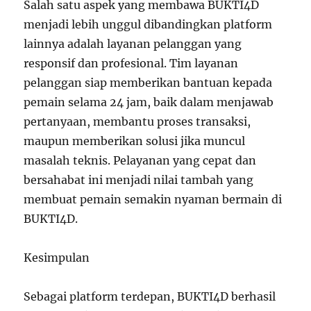
Salah satu aspek yang membawa BUKTI4D
menjadi lebih unggul dibandingkan platform
lainnya adalah layanan pelanggan yang
responsif dan profesional. Tim layanan
pelanggan siap memberikan bantuan kepada
pemain selama 24 jam, baik dalam menjawab
pertanyaan, membantu proses transaksi,
maupun memberikan solusi jika muncul
masalah teknis. Pelayanan yang cepat dan
bersahabat ini menjadi nilai tambah yang
membuat pemain semakin nyaman bermain di
BUKTI4D.
Kesimpulan
Sebagai platform terdepan, BUKTI4D berhasil