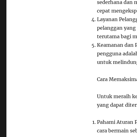
sederhana dan m
cepat mengeksplo
Layanan Pelang
pelanggan yang 
terutama bagi m
Keamanan dan Pr
pengguna adalah
untuk melindung
Cara Memaksim
Untuk meraih k
yang dapat dite
Pahami Aturan 
cara bermain s