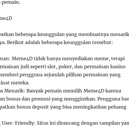
a pemain.
eme4D
rkan beberapa keunggulan yang membuatnya menari
a. Berikut adalah beberapa keunggulan tersebut:
nan: Meme4D tidak hanya menyediakan meme, tetapi
rmainan judi seperti slot, poker, dan permainan kasino
i memberi pengguna sejumlah pilihan permainan yang
inat mereka.
s Menarik: Banyak pemain memilih Meme4D karena
an bonus dan promosi yang menggiurkan. Pengguna ba
patkan bonus deposit yang bisa meningkatkan peluang
User-Friendly: Situs ini dirancang dengan tampilan ya