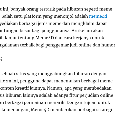
aat ini, banyak orang tertarik pada hiburan seperti meme
. Salah satu platform yang menonjol adalah
meme4d
yediakan berbagai jenis meme dan mengklaim dapat
tungan besar bagi penggunanya. Artikel ini akan
ih lanjut tentang Meme4D dan cara kerjanya untuk
alaman terbaik bagi penggemar judi online dan humor
D?
sebuah situs yang menggabungkan hiburan dengan
latform ini, pengguna dapat menemukan berbagai meme
n konten kreatif lainnya. Namun, apa yang membedakan
s hiburan lainnya adalah adanya fitur perjudian online
n berbagai permainan menarik. Dengan tujuan untuk
kemenangan, Meme4D memberikan berbagai strategi