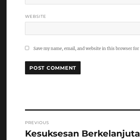
WEBSITE
Save my name, email, and website in this browser for
Post
PREVIOUS
navigation
Kesuksesan Berkelanjut
Previous