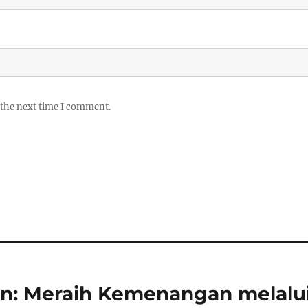
 the next time I comment.
an: Meraih Kemenangan melalu