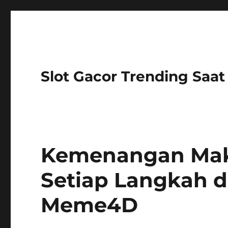
Slot Gacor Trending Saat
Kemenangan Mak
Setiap Langkah 
Meme4D