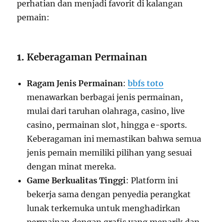
perhatian dan menjadi favorit di kalangan
pemain:
1.
Keberagaman Permainan
Ragam Jenis Permainan
:
bbfs toto
menawarkan berbagai jenis permainan,
mulai dari taruhan olahraga, casino, live
casino, permainan slot, hingga e-sports.
Keberagaman ini memastikan bahwa semua
jenis pemain memiliki pilihan yang sesuai
dengan minat mereka.
Game Berkualitas Tinggi
: Platform ini
bekerja sama dengan penyedia perangkat
lunak terkemuka untuk menghadirkan