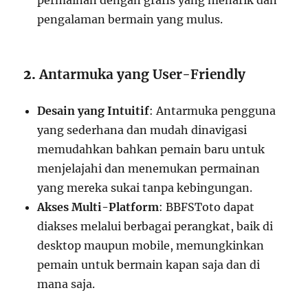
permainan dengan grafis yang menarik dan
pengalaman bermain yang mulus.
2.
Antarmuka yang User-Friendly
Desain yang Intuitif
: Antarmuka pengguna
yang sederhana dan mudah dinavigasi
memudahkan bahkan pemain baru untuk
menjelajahi dan menemukan permainan
yang mereka sukai tanpa kebingungan.
Akses Multi-Platform
: BBFSToto dapat
diakses melalui berbagai perangkat, baik di
desktop maupun mobile, memungkinkan
pemain untuk bermain kapan saja dan di
mana saja.