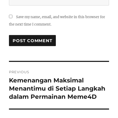
Save my name, email, and website in this browser for
the next time I comment.
Post
PREVIOUS
navigation
Kemenangan Maksimal
Previous
post:
Menantimu di Setiap Langkah
dalam Permainan Meme4D