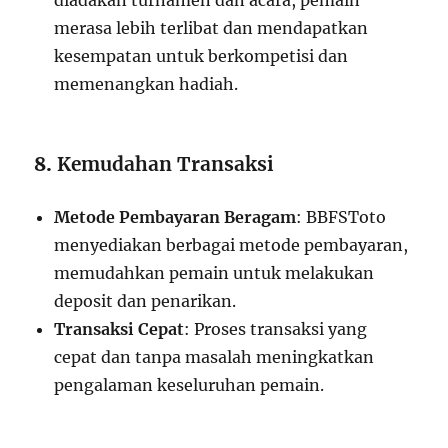
diadakan turnamen dan acara, pemain
merasa lebih terlibat dan mendapatkan
kesempatan untuk berkompetisi dan
memenangkan hadiah.
8.
Kemudahan Transaksi
Metode Pembayaran Beragam
: BBFSToto
menyediakan berbagai metode pembayaran,
memudahkan pemain untuk melakukan
deposit dan penarikan.
Transaksi Cepat
: Proses transaksi yang
cepat dan tanpa masalah meningkatkan
pengalaman keseluruhan pemain.