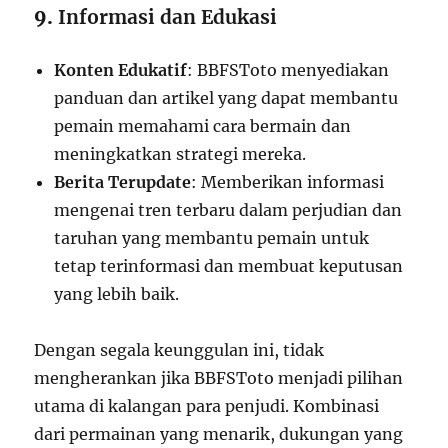
9.
Informasi dan Edukasi
Konten Edukatif
: BBFSToto menyediakan
panduan dan artikel yang dapat membantu
pemain memahami cara bermain dan
meningkatkan strategi mereka.
Berita Terupdate
: Memberikan informasi
mengenai tren terbaru dalam perjudian dan
taruhan yang membantu pemain untuk
tetap terinformasi dan membuat keputusan
yang lebih baik.
Dengan segala keunggulan ini, tidak
mengherankan jika BBFSToto menjadi pilihan
utama di kalangan para penjudi. Kombinasi
dari permainan yang menarik, dukungan yang