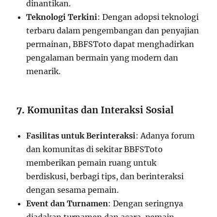
dinantikan.
Teknologi Terkini
: Dengan adopsi teknologi
terbaru dalam pengembangan dan penyajian
permainan, BBFSToto dapat menghadirkan
pengalaman bermain yang modern dan
menarik.
7.
Komunitas dan Interaksi Sosial
Fasilitas untuk Berinteraksi
: Adanya forum
dan komunitas di sekitar BBFSToto
memberikan pemain ruang untuk
berdiskusi, berbagi tips, dan berinteraksi
dengan sesama pemain.
Event dan Turnamen
: Dengan seringnya