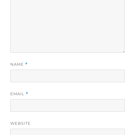
NAME
*
EMAIL
*
WEBSITE