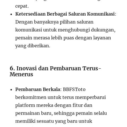
cepat.
Ketersediaan Berbagai Saluran Komunikasi
:
Dengan banyaknya pilihan saluran
komunikasi untuk menghubungi dukungan,
pemain merasa lebih puas dengan layanan
yang diberikan.
6.
Inovasi dan Pembaruan Terus-
Menerus
Pembaruan Berkala
: BBFSToto
berkomitmen untuk terus memperbarui
platform mereka dengan fitur dan
permainan baru, sehingga pemain selalu
memiliki sesuatu yang baru untuk