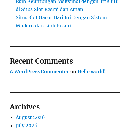
Raih Keuntungan Maksimal dengan Trik Jitu
di Situs Slot Resmi dan Aman
Situs Slot Gacor Hari Ini Dengan Sistem
Modern dan Link Resmi
Recent Comments
A WordPress Commenter
on
Hello world!
Archives
August 2026
July 2026