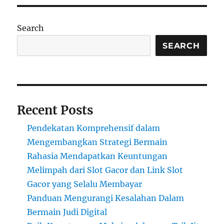
Search
SEARCH
Recent Posts
Pendekatan Komprehensif dalam
Mengembangkan Strategi Bermain
Rahasia Mendapatkan Keuntungan
Melimpah dari Slot Gacor dan Link Slot
Gacor yang Selalu Membayar
Panduan Mengurangi Kesalahan Dalam
Bermain Judi Digital