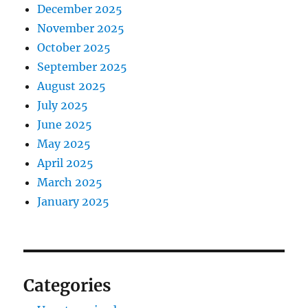
December 2025
November 2025
October 2025
September 2025
August 2025
July 2025
June 2025
May 2025
April 2025
March 2025
January 2025
Categories