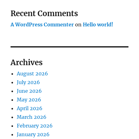
Recent Comments
A WordPress Commenter
on
Hello world!
Archives
August 2026
July 2026
June 2026
May 2026
April 2026
March 2026
February 2026
January 2026