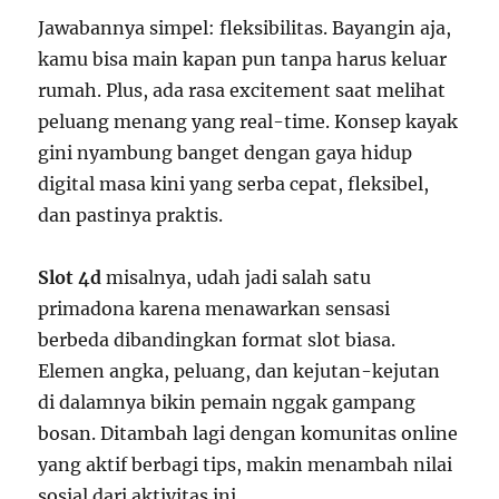
Jawabannya simpel: fleksibilitas. Bayangin aja,
kamu bisa main kapan pun tanpa harus keluar
rumah. Plus, ada rasa excitement saat melihat
peluang menang yang real-time. Konsep kayak
gini nyambung banget dengan gaya hidup
digital masa kini yang serba cepat, fleksibel,
dan pastinya praktis.
Slot 4d
misalnya, udah jadi salah satu
primadona karena menawarkan sensasi
berbeda dibandingkan format slot biasa.
Elemen angka, peluang, dan kejutan-kejutan
di dalamnya bikin pemain nggak gampang
bosan. Ditambah lagi dengan komunitas online
yang aktif berbagi tips, makin menambah nilai
sosial dari aktivitas ini.