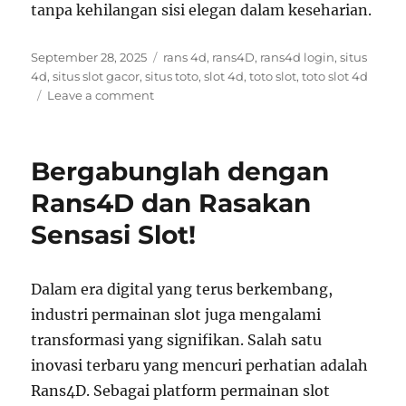
tanpa kehilangan sisi elegan dalam keseharian.
Posted
Tags
September 28, 2025
rans 4d
,
rans4D
,
rans4d login
,
situs
on
4d
,
situs slot gacor
,
situs toto
,
slot 4d
,
toto slot
,
toto slot 4d
on
Leave a comment
Keseruan
Digital
Baru
Bergabunglah dengan
yang
Bikin
Rans4D dan Rasakan
Santai
Sensasi Slot!
dan
Tetap
Elegan
Dalam era digital yang terus berkembang,
industri permainan slot juga mengalami
transformasi yang signifikan. Salah satu
inovasi terbaru yang mencuri perhatian adalah
Rans4D. Sebagai platform permainan slot