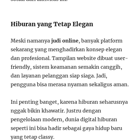
Hiburan yang Tetap Elegan
Meski namanya
judi online
, banyak platform
sekarang yang menghadirkan konsep elegan
dan profesional. Tampilan website dibuat user-
friendly, sistem keamanan semakin canggih,
dan layanan pelanggan siap siaga. Jadi,
pengguna bisa merasa nyaman sekaligus aman.
Ini penting banget, karena hiburan seharusnya
nggak bikin khawatir. Justru dengan
pengelolaan modern, dunia digital hiburan
seperti ini bisa hadir sebagai gaya hidup baru
yang tetap classy.