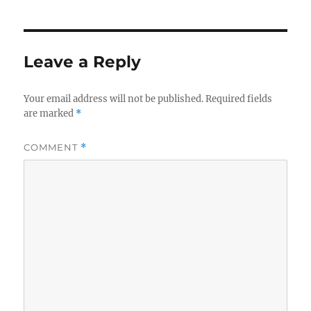
Leave a Reply
Your email address will not be published.
Required fields
are marked
*
COMMENT
*