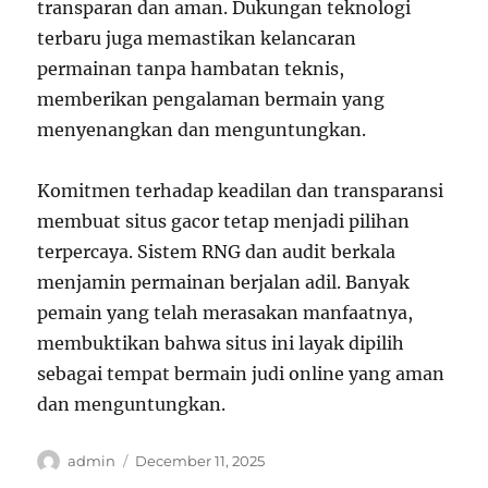
transparan dan aman. Dukungan teknologi
terbaru juga memastikan kelancaran
permainan tanpa hambatan teknis,
memberikan pengalaman bermain yang
menyenangkan dan menguntungkan.
Komitmen terhadap keadilan dan transparansi
membuat situs gacor tetap menjadi pilihan
terpercaya. Sistem RNG dan audit berkala
menjamin permainan berjalan adil. Banyak
pemain yang telah merasakan manfaatnya,
membuktikan bahwa situs ini layak dipilih
sebagai tempat bermain judi online yang aman
dan menguntungkan.
Author
Posted
admin
December 11, 2025
on