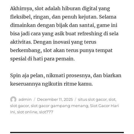
Akhirnya, slot adalah hiburan digital yang
fleksibel, ringan, dan penuh kejutan. Selama
dimainkan dengan bijak dan santai, game ini
bisa jadi cara yang asik buat refreshing di sela
aktivitas. Dengan inovasi yang terus
berkembang, slot akan terus punya tempat
spesial di hati para pemain.
Spin aja pelan, nikmati prosesnya, dan biarkan
keseruannya ngikutin ritme kamu.
Author
Posted
Tags
admin
December 11, 2025
situs slot gacor
,
slot
,
on
slot gacor
,
slot gacor gampang menang
,
Slot Gacor Hari
Ini
,
slot online
,
slot777