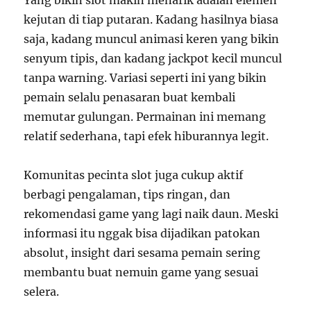
Yang bikin slot makin menarik adalah elemen
kejutan di tiap putaran. Kadang hasilnya biasa
saja, kadang muncul animasi keren yang bikin
senyum tipis, dan kadang jackpot kecil muncul
tanpa warning. Variasi seperti ini yang bikin
pemain selalu penasaran buat kembali
memutar gulungan. Permainan ini memang
relatif sederhana, tapi efek hiburannya legit.
Komunitas pecinta slot juga cukup aktif
berbagi pengalaman, tips ringan, dan
rekomendasi game yang lagi naik daun. Meski
informasi itu nggak bisa dijadikan patokan
absolut, insight dari sesama pemain sering
membantu buat nemuin game yang sesuai
selera.