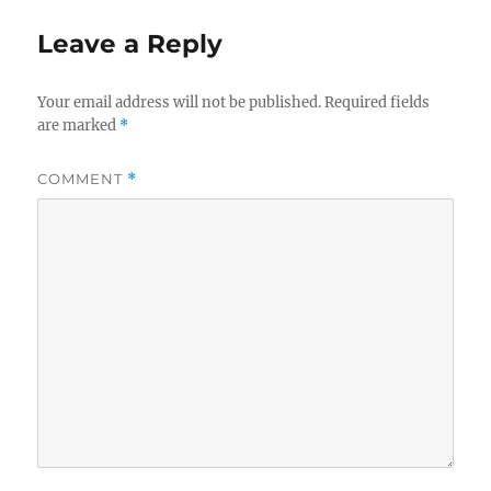
Leave a Reply
Your email address will not be published.
Required fields
are marked
*
COMMENT
*