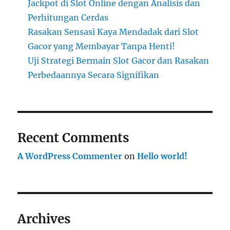
Jackpot di Slot Online dengan Analisis dan
Perhitungan Cerdas
Rasakan Sensasi Kaya Mendadak dari Slot
Gacor yang Membayar Tanpa Henti!
Uji Strategi Bermain Slot Gacor dan Rasakan
Perbedaannya Secara Signifikan
Recent Comments
A WordPress Commenter
on
Hello world!
Archives