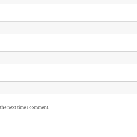
 the next time I comment.