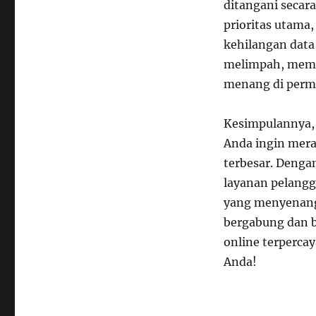
ditangani secar
prioritas utama
kehilangan data 
melimpah, memb
menang di perma
Kesimpulannya, 
Anda ingin mer
terbesar. Denga
layanan pelangg
yang menyenang
bergabung dan b
online terperc
Anda!