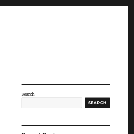
Search
SEARCH