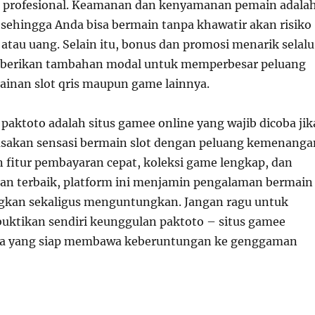
a profesional. Keamanan dan kenyamanan pemain adala
, sehingga Anda bisa bermain tanpa khawatir akan risiko
atau uang. Selain itu, bonus dan promosi menarik selalu
erikan tambahan modal untuk memperbesar peluang
inan slot qris maupun game lainnya.
paktoto adalah situs gamee online yang wajib dicoba jik
asakan sensasi bermain slot dengan peluang kemenanga
n fitur pembayaran cepat, koleksi game lengkap, dan
an terbaik, platform ini menjamin pengalaman bermain
kan sekaligus menguntungkan. Jangan ragu untuk
uktikan sendiri keunggulan paktoto – situs gamee
aya yang siap membawa keberuntungan ke genggaman