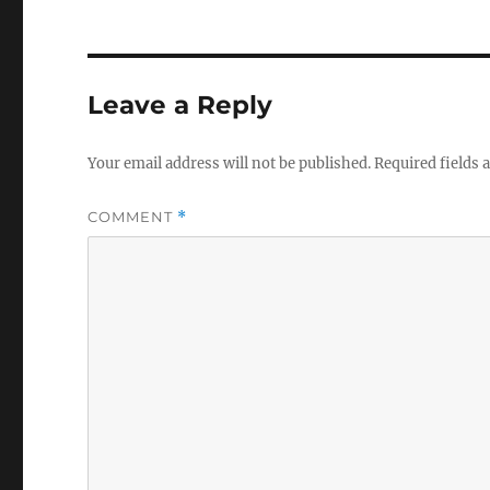
Leave a Reply
Your email address will not be published.
Required fields
COMMENT
*