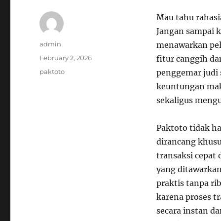
Mau tahu rahasi
Jangan sampai ke
Author
admin
menawarkan pelu
Posted
February 2, 2026
fitur canggih d
on
Tags
paktoto
penggemar judi 
keuntungan mak
sekaligus mengu
Paktoto tidak ha
dirancang khus
transaksi cepat
yang ditawarka
praktis tanpa ri
karena proses t
secara instan da