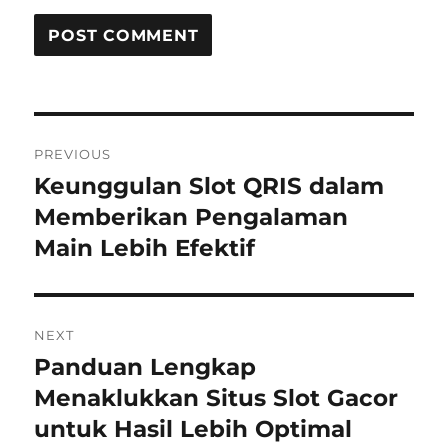
Post
PREVIOUS
navigation
Keunggulan Slot QRIS dalam
Previous
post:
Memberikan Pengalaman
Main Lebih Efektif
NEXT
Panduan Lengkap
Next
post:
Menaklukkan Situs Slot Gacor
untuk Hasil Lebih Optimal