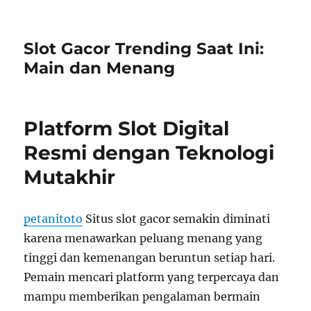
Slot Gacor Trending Saat Ini:
Main dan Menang
Platform Slot Digital
Resmi dengan Teknologi
Mutakhir
petanitoto
Situs slot gacor semakin diminati
karena menawarkan peluang menang yang
tinggi dan kemenangan beruntun setiap hari.
Pemain mencari platform yang terpercaya dan
mampu memberikan pengalaman bermain