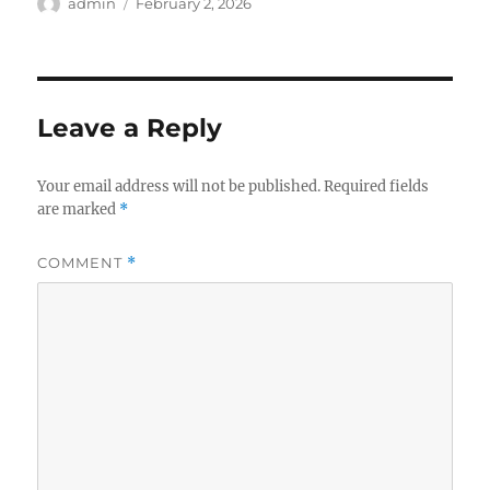
Author
Posted
admin
February 2, 2026
on
Leave a Reply
Your email address will not be published.
Required fields
are marked
*
COMMENT
*