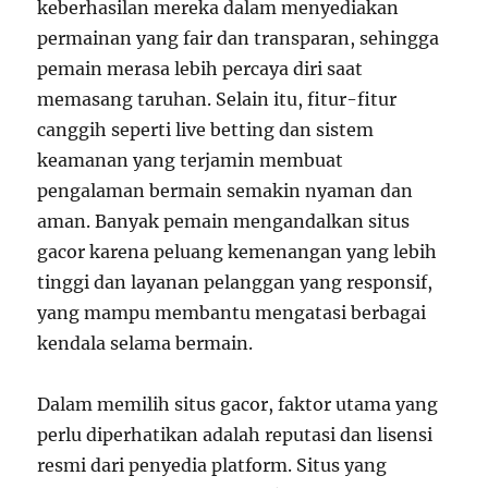
keberhasilan mereka dalam menyediakan
permainan yang fair dan transparan, sehingga
pemain merasa lebih percaya diri saat
memasang taruhan. Selain itu, fitur-fitur
canggih seperti live betting dan sistem
keamanan yang terjamin membuat
pengalaman bermain semakin nyaman dan
aman. Banyak pemain mengandalkan situs
gacor karena peluang kemenangan yang lebih
tinggi dan layanan pelanggan yang responsif,
yang mampu membantu mengatasi berbagai
kendala selama bermain.
Dalam memilih situs gacor, faktor utama yang
perlu diperhatikan adalah reputasi dan lisensi
resmi dari penyedia platform. Situs yang