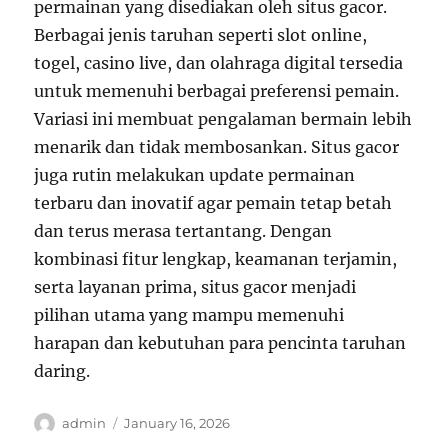
permainan yang disediakan oleh situs gacor.
Berbagai jenis taruhan seperti slot online,
togel, casino live, dan olahraga digital tersedia
untuk memenuhi berbagai preferensi pemain.
Variasi ini membuat pengalaman bermain lebih
menarik dan tidak membosankan. Situs gacor
juga rutin melakukan update permainan
terbaru dan inovatif agar pemain tetap betah
dan terus merasa tertantang. Dengan
kombinasi fitur lengkap, keamanan terjamin,
serta layanan prima, situs gacor menjadi
pilihan utama yang mampu memenuhi
harapan dan kebutuhan para pencinta taruhan
daring.
Author
Posted
admin
January 16, 2026
on