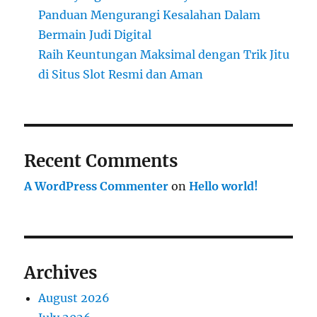
Panduan Mengurangi Kesalahan Dalam
Bermain Judi Digital
Raih Keuntungan Maksimal dengan Trik Jitu
di Situs Slot Resmi dan Aman
Recent Comments
A WordPress Commenter
on
Hello world!
Archives
August 2026