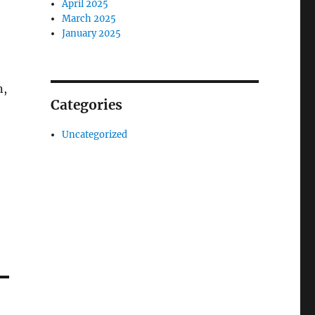
April 2025
March 2025
January 2025
n,
Categories
Uncategorized