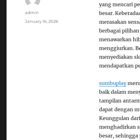
yang mencari p
Author
admin
besar. Keberadaa
Posted
January 16, 2026
merasakan sensa
on
berbagai piliha
menawarkan hibu
menggiurkan. Be
menyediakan slo
mendapatkan pe
sumbuplay
merup
baik dalam meny
tampilan antarm
dapat dengan m
Keunggulan dari
menghadirkan s
besar, sehingga 