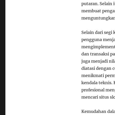
putaran. Selain 
membuat penga
menguntungkan
Selain dari seg
pengguna menjad
mengimplementa
dan transaksi p
juga menjadi ni
diatasi dengan 
menikmati perma
kendala teknis.
profesional men
mencari situs sl
Kemudahan dalam