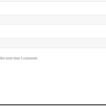
 the next time I comment.