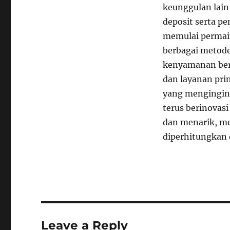
keunggulan lain 
deposit serta 
memulai permain
berbagai metod
kenyamanan ber
dan layanan pr
yang mengingink
terus berinovas
dan menarik, me
diperhitungkan d
Leave a Reply