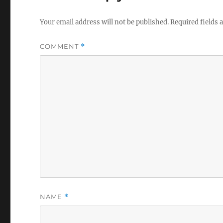
Your email address will not be published.
Required fields
COMMENT
*
NAME
*