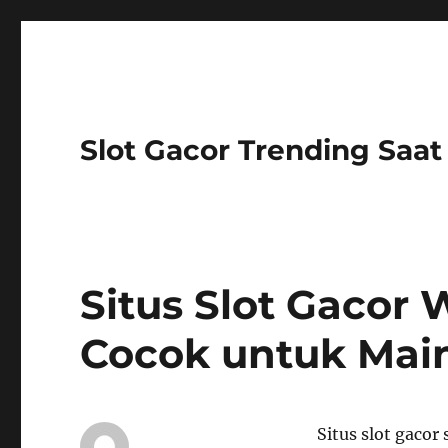
Slot Gacor Trending Saat
Situs Slot Gacor 
Cocok untuk Main
Situs slot gacor