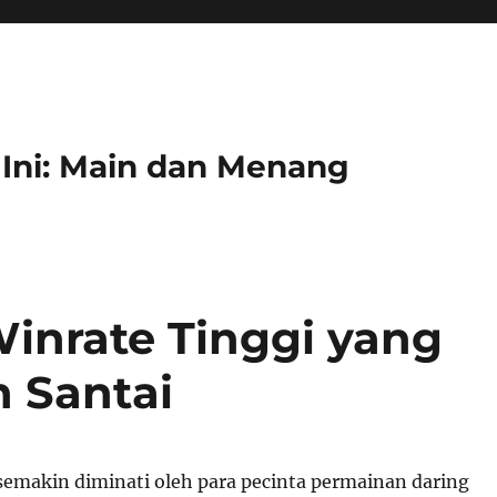
 Ini: Main dan Menang
Winrate Tinggi yang
 Santai
 semakin diminati oleh para pecinta permainan daring