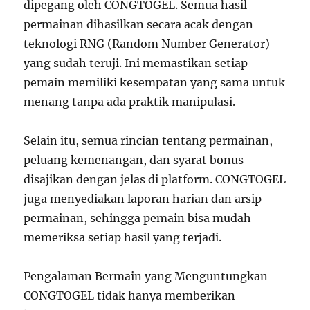
dipegang oleh CONGTOGEL. Semua hasil
permainan dihasilkan secara acak dengan
teknologi RNG (Random Number Generator)
yang sudah teruji. Ini memastikan setiap
pemain memiliki kesempatan yang sama untuk
menang tanpa ada praktik manipulasi.
Selain itu, semua rincian tentang permainan,
peluang kemenangan, dan syarat bonus
disajikan dengan jelas di platform. CONGTOGEL
juga menyediakan laporan harian dan arsip
permainan, sehingga pemain bisa mudah
memeriksa setiap hasil yang terjadi.
Pengalaman Bermain yang Menguntungkan
CONGTOGEL tidak hanya memberikan