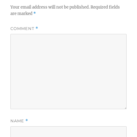
Your email address will not be published.
Required fields
are marked
*
COMMENT
*
NAME
*