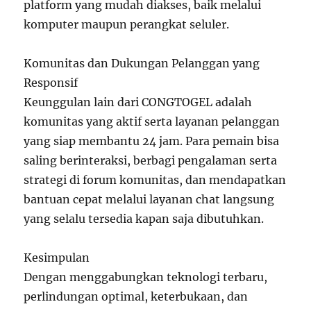
platform yang mudah diakses, baik melalui
komputer maupun perangkat seluler.
Komunitas dan Dukungan Pelanggan yang
Responsif
Keunggulan lain dari CONGTOGEL adalah
komunitas yang aktif serta layanan pelanggan
yang siap membantu 24 jam. Para pemain bisa
saling berinteraksi, berbagi pengalaman serta
strategi di forum komunitas, dan mendapatkan
bantuan cepat melalui layanan chat langsung
yang selalu tersedia kapan saja dibutuhkan.
Kesimpulan
Dengan menggabungkan teknologi terbaru,
perlindungan optimal, keterbukaan, dan