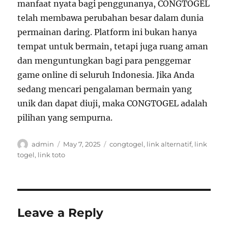
manfaat nyata bagi penggunanya, CONGTOGEL
telah membawa perubahan besar dalam dunia
permainan daring. Platform ini bukan hanya
tempat untuk bermain, tetapi juga ruang aman
dan menguntungkan bagi para penggemar
game online di seluruh Indonesia. Jika Anda
sedang mencari pengalaman bermain yang
unik dan dapat diuji, maka CONGTOGEL adalah
pilihan yang sempurna.
Author
Posted
Tags
admin
May 7, 2025
congtogel
,
link alternatif
,
link
on
togel
,
link toto
Leave a Reply