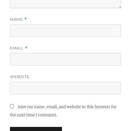
NAME
*
EMAIL
*
WEBSITE
Save my name, email, and website in this browser for
the next time I comment.