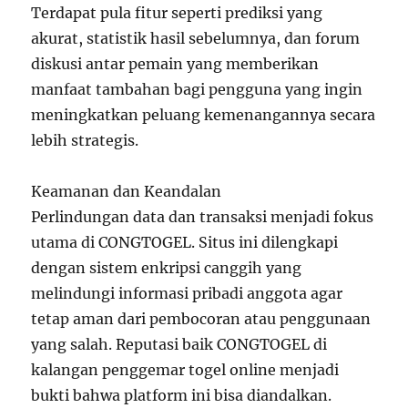
Terdapat pula fitur seperti prediksi yang
akurat, statistik hasil sebelumnya, dan forum
diskusi antar pemain yang memberikan
manfaat tambahan bagi pengguna yang ingin
meningkatkan peluang kemenangannya secara
lebih strategis.
Keamanan dan Keandalan
Perlindungan data dan transaksi menjadi fokus
utama di CONGTOGEL. Situs ini dilengkapi
dengan sistem enkripsi canggih yang
melindungi informasi pribadi anggota agar
tetap aman dari pembocoran atau penggunaan
yang salah. Reputasi baik CONGTOGEL di
kalangan penggemar togel online menjadi
bukti bahwa platform ini bisa diandalkan.