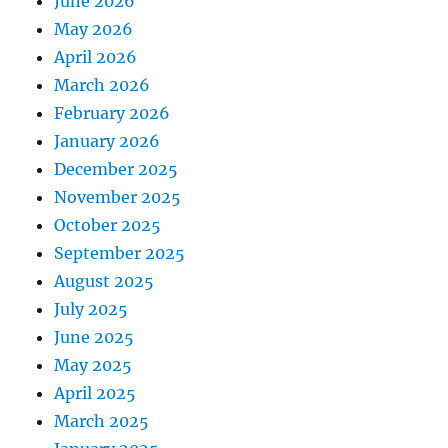
June 2026
May 2026
April 2026
March 2026
February 2026
January 2026
December 2025
November 2025
October 2025
September 2025
August 2025
July 2025
June 2025
May 2025
April 2025
March 2025