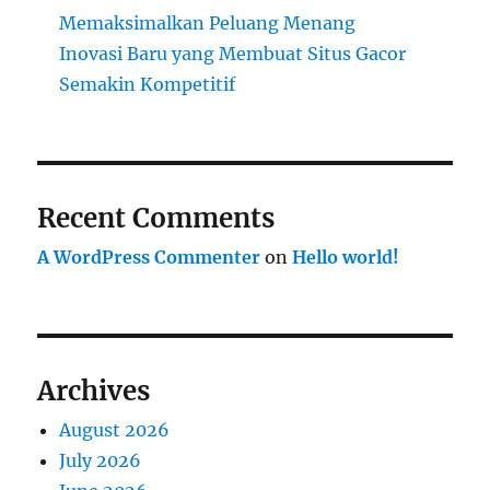
Memaksimalkan Peluang Menang
Inovasi Baru yang Membuat Situs Gacor
Semakin Kompetitif
Recent Comments
A WordPress Commenter
on
Hello world!
Archives
August 2026
July 2026