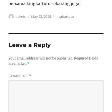
bersama Lingkartoto sekarang juga!
Author
Posted
Tags
admin
May 23, 2025
lingkartoto
on
Leave a Reply
Your email address will not be published.
Required fields
are marked
*
COMMENT
*