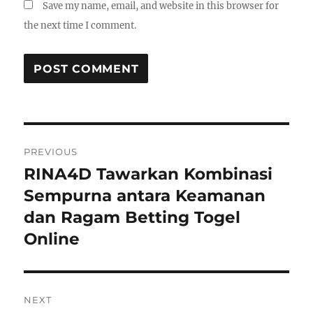
Save my name, email, and website in this browser for
the next time I comment.
Post
PREVIOUS
navigation
RINA4D Tawarkan Kombinasi
Previous
post:
Sempurna antara Keamanan
dan Ragam Betting Togel
Online
NEXT