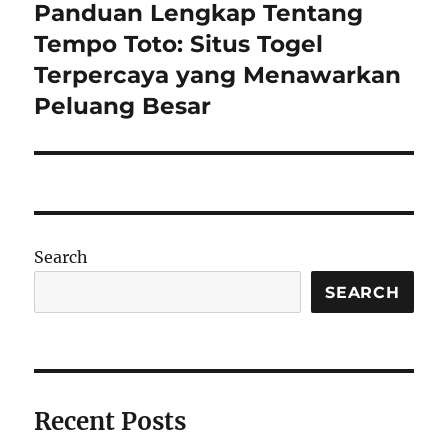
Panduan Lengkap Tentang
Next
post:
Tempo Toto: Situs Togel
Terpercaya yang Menawarkan
Peluang Besar
Search
SEARCH
Recent Posts