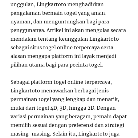
unggulan, Lingkartoto menghadirkan
pengalaman bermain togel yang aman,
nyaman, dan menguntungkan bagi para
penggunanya. Artikel ini akan mengulas secara
mendalam tentang keunggulan Lingkartoto
sebagai situs togel online terpercaya serta
alasan mengapa platform ini layak menjadi
pilihan utama bagi para pecinta togel.
Sebagai platform togel online terpercaya,
Lingkartoto menawarkan berbagai jenis
permainan togel yang lengkap dan menarik,
mulai dari togel 4D, 3D, hingga 2D. Dengan
variasi permainan yang beragam, pemain dapat
memilih sesuai dengan preferensi dan strategi
masing-masing. Selain itu, Lingkartoto juga