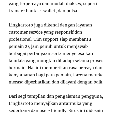
yang terpercaya dan mudah diakses, seperti
transfer bank, e-wallet, dan pulsa.
Lingkartoto juga dikenal dengan layanan
customer service yang responsif dan
profesional. Tim support siap membantu
pemain 24 jam penuh untuk menjawab
berbagai pertanyaan serta menyelesaikan
kendala yang mungkin dihadapi selama proses
bermain. Hal ini memberikan rasa percaya dan
kenyamanan bagi para pemain, karena mereka
merasa diperhatikan dan dilayani dengan baik.
Dari segi tampilan dan pengalaman pengguna,
Lingkartoto menyajikan antarmuka yang
sederhana dan user-friendly. Situs ini didesain