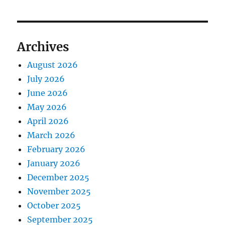
Archives
August 2026
July 2026
June 2026
May 2026
April 2026
March 2026
February 2026
January 2026
December 2025
November 2025
October 2025
September 2025