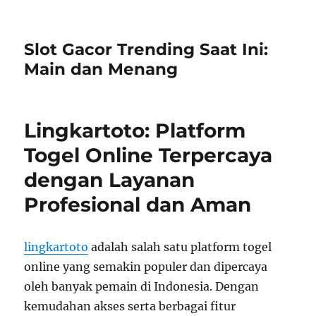
Slot Gacor Trending Saat Ini:
Main dan Menang
Lingkartoto: Platform
Togel Online Terpercaya
dengan Layanan
Profesional dan Aman
lingkartoto
adalah salah satu platform togel
online yang semakin populer dan dipercaya
oleh banyak pemain di Indonesia. Dengan
kemudahan akses serta berbagai fitur