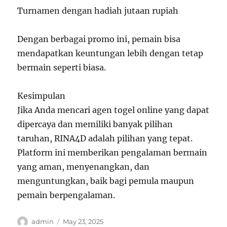
Turnamen dengan hadiah jutaan rupiah
Dengan berbagai promo ini, pemain bisa
mendapatkan keuntungan lebih dengan tetap
bermain seperti biasa.
Kesimpulan
Jika Anda mencari agen togel online yang dapat
dipercaya dan memiliki banyak pilihan
taruhan, RINA4D adalah pilihan yang tepat.
Platform ini memberikan pengalaman bermain
yang aman, menyenangkan, dan
menguntungkan, baik bagi pemula maupun
pemain berpengalaman.
Author
Posted
admin
May 23, 2025