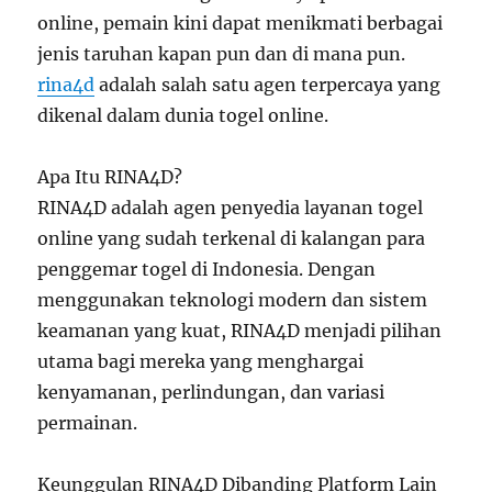
online, pemain kini dapat menikmati berbagai
jenis taruhan kapan pun dan di mana pun.
rina4d
adalah salah satu agen terpercaya yang
dikenal dalam dunia togel online.
Apa Itu RINA4D?
RINA4D adalah agen penyedia layanan togel
online yang sudah terkenal di kalangan para
penggemar togel di Indonesia. Dengan
menggunakan teknologi modern dan sistem
keamanan yang kuat, RINA4D menjadi pilihan
utama bagi mereka yang menghargai
kenyamanan, perlindungan, dan variasi
permainan.
Keunggulan RINA4D Dibanding Platform Lain