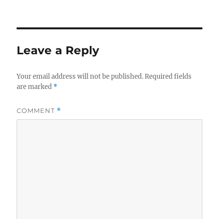
on
Leave a Reply
Your email address will not be published.
Required fields
are marked
*
COMMENT
*