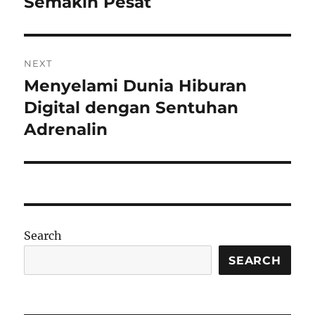
Semakin Pesat
NEXT
Menyelami Dunia Hiburan
Next
post:
Digital dengan Sentuhan
Adrenalin
Search
SEARCH