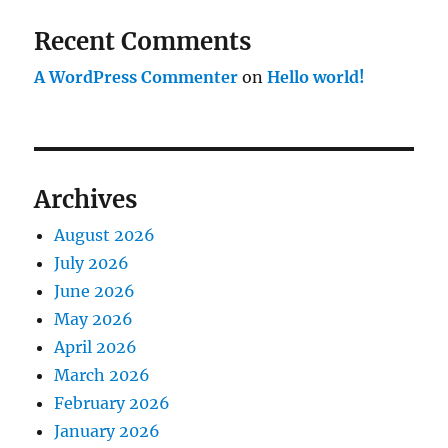
Recent Comments
A WordPress Commenter
on
Hello world!
Archives
August 2026
July 2026
June 2026
May 2026
April 2026
March 2026
February 2026
January 2026