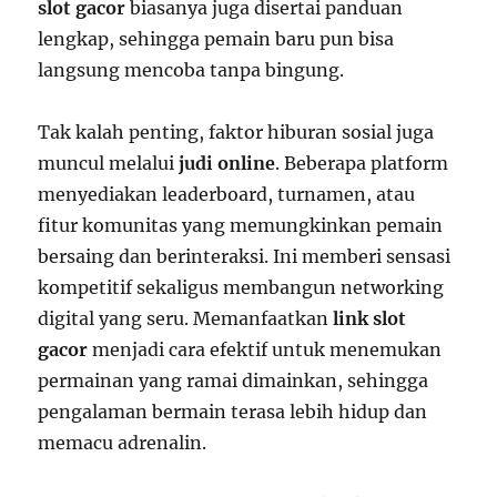
slot gacor
biasanya juga disertai panduan
lengkap, sehingga pemain baru pun bisa
langsung mencoba tanpa bingung.
Tak kalah penting, faktor hiburan sosial juga
muncul melalui
judi online
. Beberapa platform
menyediakan leaderboard, turnamen, atau
fitur komunitas yang memungkinkan pemain
bersaing dan berinteraksi. Ini memberi sensasi
kompetitif sekaligus membangun networking
digital yang seru. Memanfaatkan
link slot
gacor
menjadi cara efektif untuk menemukan
permainan yang ramai dimainkan, sehingga
pengalaman bermain terasa lebih hidup dan
memacu adrenalin.