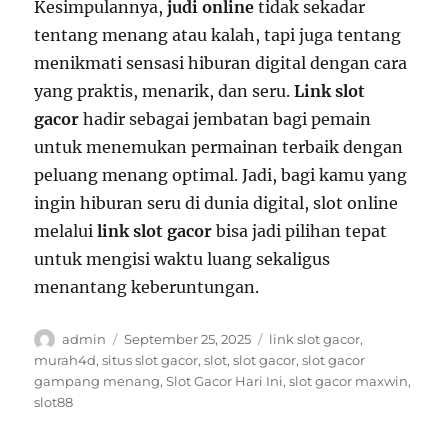
Kesimpulannya,
judi online
tidak sekadar
tentang menang atau kalah, tapi juga tentang
menikmati sensasi hiburan digital dengan cara
yang praktis, menarik, dan seru.
Link slot
gacor
hadir sebagai jembatan bagi pemain
untuk menemukan permainan terbaik dengan
peluang menang optimal. Jadi, bagi kamu yang
ingin hiburan seru di dunia digital, slot online
melalui
link slot gacor
bisa jadi pilihan tepat
untuk mengisi waktu luang sekaligus
menantang keberuntungan.
Author
Posted
Tags
admin
September 25, 2025
link slot gacor
,
on
murah4d
,
situs slot gacor
,
slot
,
slot gacor
,
slot gacor
gampang menang
,
Slot Gacor Hari Ini
,
slot gacor maxwin
,
slot88