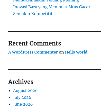
Memaksimalkan Peluang Menang
Inovasi Baru yang Membuat Situs Gacor
Semakin Kompetitif
Recent Comments
A WordPress Commenter
on
Hello world!
Archives
August 2026
July 2026
June 2026