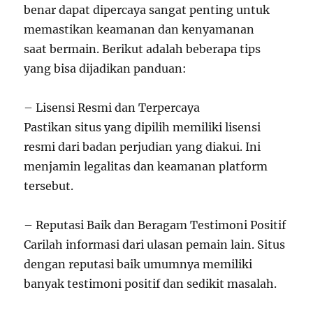
benar dapat dipercaya sangat penting untuk
memastikan keamanan dan kenyamanan
saat bermain. Berikut adalah beberapa tips
yang bisa dijadikan panduan:
– Lisensi Resmi dan Terpercaya
Pastikan situs yang dipilih memiliki lisensi
resmi dari badan perjudian yang diakui. Ini
menjamin legalitas dan keamanan platform
tersebut.
– Reputasi Baik dan Beragam Testimoni Positif
Carilah informasi dari ulasan pemain lain. Situs
dengan reputasi baik umumnya memiliki
banyak testimoni positif dan sedikit masalah.