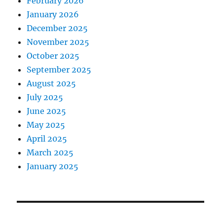
February 2026
January 2026
December 2025
November 2025
October 2025
September 2025
August 2025
July 2025
June 2025
May 2025
April 2025
March 2025
January 2025