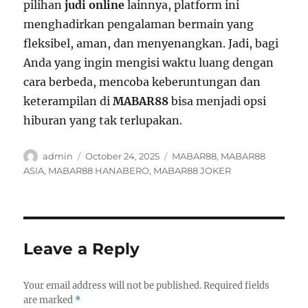
pilihan
judi online
lainnya, platform ini
menghadirkan pengalaman bermain yang
fleksibel, aman, dan menyenangkan. Jadi, bagi
Anda yang ingin mengisi waktu luang dengan
cara berbeda, mencoba keberuntungan dan
keterampilan di
MABAR88
bisa menjadi opsi
hiburan yang tak terlupakan.
Author
Posted
Tags
admin
October 24, 2025
MABAR88
,
MABAR88
on
ASIA
,
MABAR88 HANABERO
,
MABAR88 JOKER
Leave a Reply
Your email address will not be published.
Required fields
are marked
*