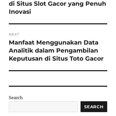
post:
di Situs Slot Gacor yang Penuh
Inovasi
NEXT
Manfaat Menggunakan Data
Next
post:
Analitik dalam Pengambilan
Keputusan di Situs Toto Gacor
Search
SEARCH