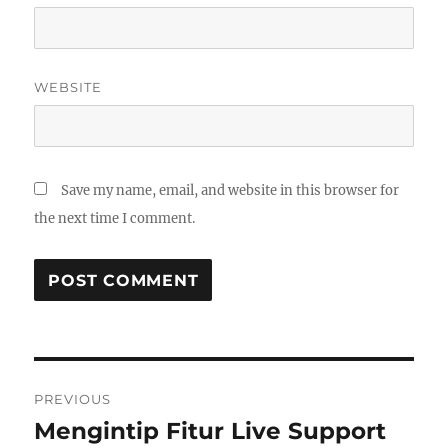
WEBSITE
Save my name, email, and website in this browser for
the next time I comment.
Post
PREVIOUS
navigation
Mengintip Fitur Live Support
Previous