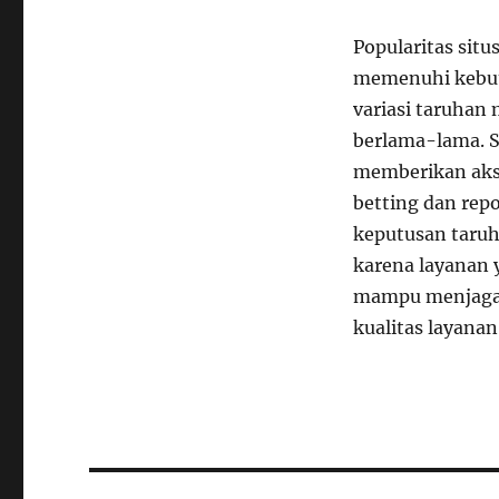
Popularitas sit
memenuhi kebut
variasi taruhan
berlama-lama. S
memberikan akse
betting dan rep
keputusan taruh
karena layanan y
mampu menjaga 
kualitas layana