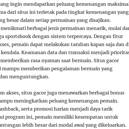
 yang ingin mendapatkan peluang kemenangan maksimal
a dari situs ini terletak pada tingkat kemenangan yang
ng besar dalam setiap permainan yang disajikan.
menikmati berbagai jenis permainan menarik, mulai dar
gga sportsbook dengan sistem terpercaya. Dengan fitur
ses, pemain dapat melakukan taruhan kapan saja dan d
 kendala. Keamanan data dan transaksi menjadi priorita
memberikan rasa nyaman saat bermain. Situs gacor
l mampu memberikan pengalaman bermain yang
dan menguntungkan.
n akses, situs gacor juga menawarkan berbagai bonus
ampu meningkatkan peluang kemenangan pemain.
ashback, serta promosi harian menjadi daya tarik
alui program ini, pemain memiliki kesempatan untuk
tungan lebih besar dari modal awal yang dikeluarkan.