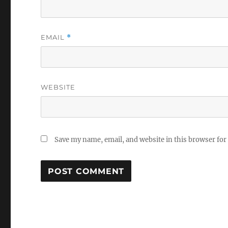
EMAIL
*
WEBSITE
Save my name, email, and website in this browser for