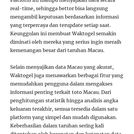
Platform ini mampu menyajikan data secara
real-time, sehingga bettor bisa langsung
mengambil keputusan berdasarkan informasi
yang terpercaya dan terupdate setiap saat.
Keunggulan ini membuat Waktogel semakin
diminati oleh mereka yang serius ingin meraih
kemenangan besar dari taruhan Macau.
Selain menyajikan data Macau yang akurat,
Waktogel juga menawarkan berbagai fitur yang
memudahkan pengguna dalam mengakses
informasi penting terkait toto Macau. Dari
penghitungan statistik hingga analisis angka
keluaran terakhir, semua tersedia dalam satu
platform yang simpel dan mudah digunakan.
Keberhasilan dalam taruhan sering kali